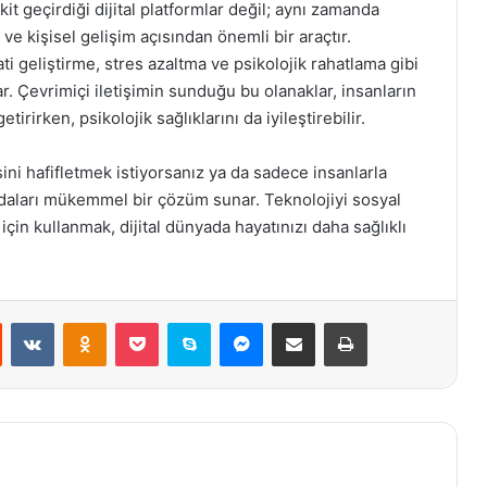
it geçirdiği dijital platformlar değil; aynı zamanda
ve kişisel gelişim açısından önemli bir araçtır.
 geliştirme, stres azaltma ve psikolojik rahatlama gibi
r. Çevrimiçi iletişimin sunduğu bu olanaklar, insanların
tirirken, psikolojik sağlıklarını da iyileştirebilir.
ini hafifletmek istiyorsanız ya da sadece insanlarla
odaları mükemmel bir çözüm sunar. Teknolojiyi sosyal
için kullanmak, dijital dünyada hayatınızı daha sağlıklı
st
Reddit
VKontakte
Odnoklassniki
Pocket
Skype
Messenger
E-Posta ile paylaş
Yazdır