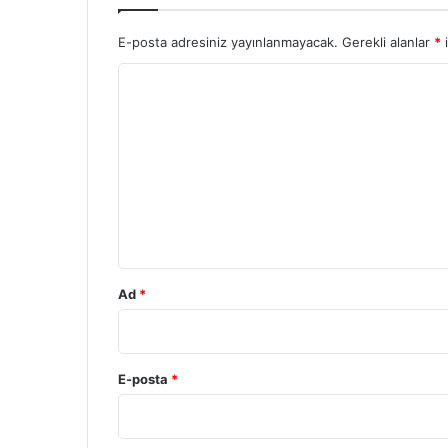
E-posta adresiniz yayınlanmayacak.
Gerekli alanlar
*
i
Y
o
r
u
m
*
Ad
*
E-posta
*