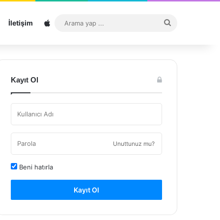
Sitemap
Arama
İletişim
yap
...
Kayıt Ol
Unuttunuz mu?
Beni hatırla
Kayıt Ol