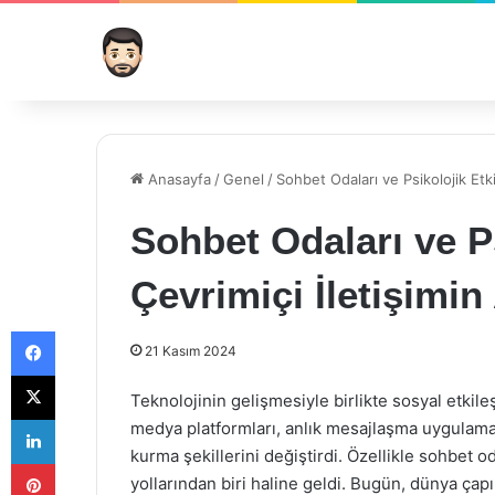
Anasayfa
/
Genel
/
Sohbet Odaları ve Psikolojik Etkil
Sohbet Odaları ve Ps
Çevrimiçi İletişimin
Facebook
21 Kasım 2024
X
Teknolojinin gelişmesiyle birlikte sosyal etkil
LinkedIn
medya platformları, anlık mesajlaşma uygulamalar
kurma şekillerini değiştirdi. Özellikle sohbet oda
Pinterest
yollarından biri haline geldi. Bugün, dünya çapı