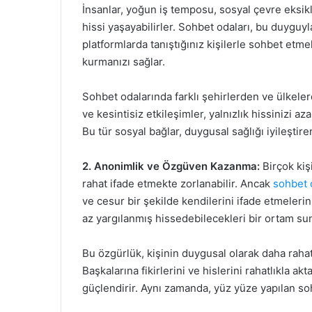
İnsanlar, yoğun iş temposu, sosyal çevre eksikli
hissi yaşayabilirler. Sohbet odaları, bu duyguyl
platformlarda tanıştığınız kişilerle sohbet etmek,
kurmanızı sağlar.
Sohbet odalarında farklı şehirlerden ve ülkelerd
ve kesintisiz etkileşimler, yalnızlık hissinizi a
Bu tür sosyal bağlar, duygusal sağlığı iyileştiren
2. Anonimlik ve Özgüven Kazanma:
Birçok kiş
rahat ifade etmekte zorlanabilir. Ancak
sohbet 
ve cesur bir şekilde kendilerini ifade etmelerini
az yargılanmış hissedebilecekleri bir ortam suna
Bu özgürlük, kişinin duygusal olarak daha rahat
Başkalarına fikirlerini ve hislerini rahatlıkla a
güçlendirir. Aynı zamanda, yüz yüze yapılan so