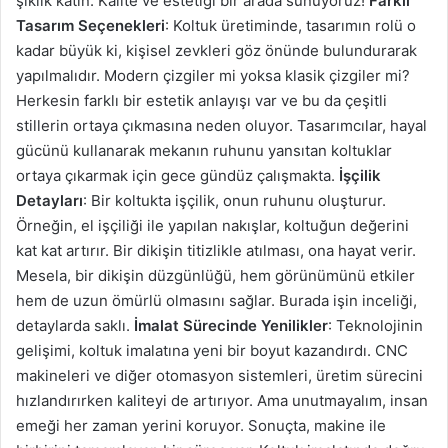
şıklık katın. Kalite ve estetiği bir arada sunuyoruz!
Farklı
Tasarım Seçenekleri
: Koltuk üretiminde, tasarımın rolü o
kadar büyük ki, kişisel zevkleri göz önünde bulundurarak
yapılmalıdır. Modern çizgiler mi yoksa klasik çizgiler mi?
Herkesin farklı bir estetik anlayışı var ve bu da çeşitli
stillerin ortaya çıkmasına neden oluyor. Tasarımcılar, hayal
gücünü kullanarak mekanın ruhunu yansıtan koltuklar
ortaya çıkarmak için gece gündüz çalışmakta.
İşçilik
Detayları
: Bir koltukta işçilik, onun ruhunu oluşturur.
Örneğin, el işçiliği ile yapılan nakışlar, koltuğun değerini
kat kat artırır. Bir dikişin titizlikle atılması, ona hayat verir.
Mesela, bir dikişin düzgünlüğü, hem görünümünü etkiler
hem de uzun ömürlü olmasını sağlar. Burada işin inceliği,
detaylarda saklı.
İmalat Sürecinde Yenilikler
: Teknolojinin
gelişimi, koltuk imalatına yeni bir boyut kazandırdı. CNC
makineleri ve diğer otomasyon sistemleri, üretim sürecini
hızlandırırken kaliteyi de artırıyor. Ama unutmayalım, insan
emeği her zaman yerini koruyor. Sonuçta, makine ile