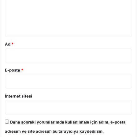
u
m
*
Ad
*
E-posta
*
İnternet sitesi
Daha sonraki yorumlarımda kullanılması için adım, e-posta
adresim ve site adresim bu tarayıcıya kaydedilsin.