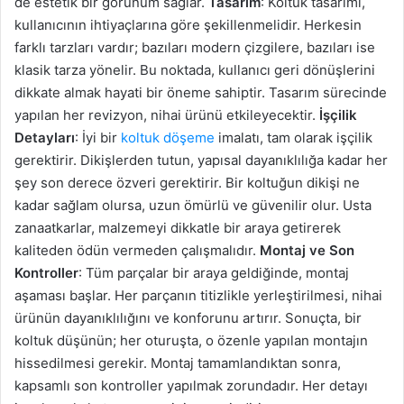
de estetik bir görünüm sağlar.
Tasarım
: Koltuk tasarımı,
kullanıcının ihtiyaçlarına göre şekillenmelidir. Herkesin
farklı tarzları vardır; bazıları modern çizgilere, bazıları ise
klasik tarza yönelir. Bu noktada, kullanıcı geri dönüşlerini
dikkate almak hayati bir öneme sahiptir. Tasarım sürecinde
yapılan her revizyon, nihai ürünü etkileyecektir.
İşçilik
Detayları
: İyi bir
koltuk döşeme
imalatı, tam olarak işçilik
gerektirir. Dikişlerden tutun, yapısal dayanıklılığa kadar her
şey son derece özveri gerektirir. Bir koltuğun dikişi ne
kadar sağlam olursa, uzun ömürlü ve güvenilir olur. Usta
zanaatkarlar, malzemeyi dikkatle bir araya getirerek
kaliteden ödün vermeden çalışmalıdır.
Montaj ve Son
Kontroller
: Tüm parçalar bir araya geldiğinde, montaj
aşaması başlar. Her parçanın titizlikle yerleştirilmesi, nihai
ürünün dayanıklılığını ve konforunu artırır. Sonuçta, bir
koltuk düşünün; her oturuşta, o özenle yapılan montajın
hissedilmesi gerekir. Montaj tamamlandıktan sonra,
kapsamlı son kontroller yapılmak zorundadır. Her detayı