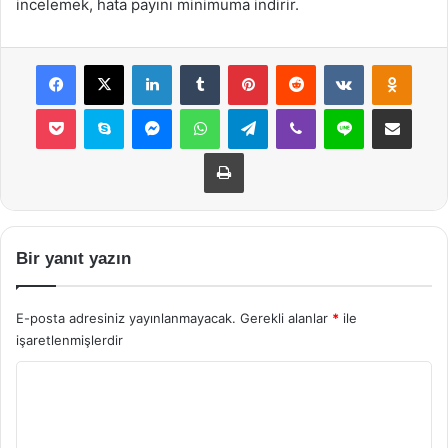
incelemek, hata payını minimuma indirir.
Facebook
X
LinkedIn
Tumblr
Pinterest
Reddit
VKontakte
Odnok
Pocket
Skype
Messenger
WhatsApp
Telegram
Viber
Line
E-Posta ile payla
Yazdır
Bir yanıt yazın
E-posta adresiniz yayınlanmayacak.
Gerekli alanlar
*
ile
işaretlenmişlerdir
Y
o
r