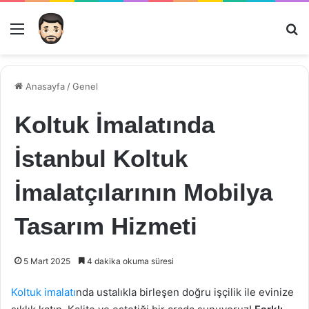
Menü
Ar
Anasayfa
/
Genel
Koltuk İmalatında
İstanbul Koltuk
İmalatçılarının Mobilya
Tasarım Hizmeti
5 Mart 2025
4 dakika okuma süresi
Koltuk imalatı
nda ustalıkla birleşen doğru işçilik ile evinize