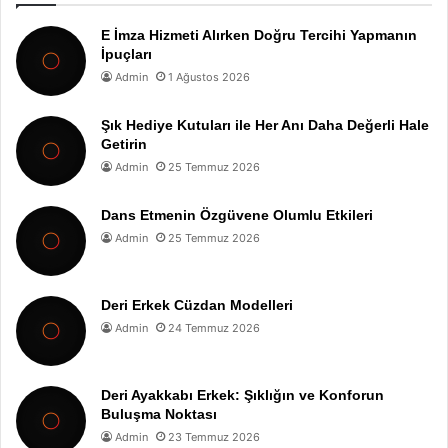
E İmza Hizmeti Alırken Doğru Tercihi Yapmanın
İpuçları
Admin
1 Ağustos 2026
Şık Hediye Kutuları ile Her Anı Daha Değerli Hale
Getirin
Admin
25 Temmuz 2026
Dans Etmenin Özgüvene Olumlu Etkileri
Admin
25 Temmuz 2026
Deri Erkek Cüzdan Modelleri
Admin
24 Temmuz 2026
Deri Ayakkabı Erkek: Şıklığın ve Konforun
Buluşma Noktası
Admin
23 Temmuz 2026