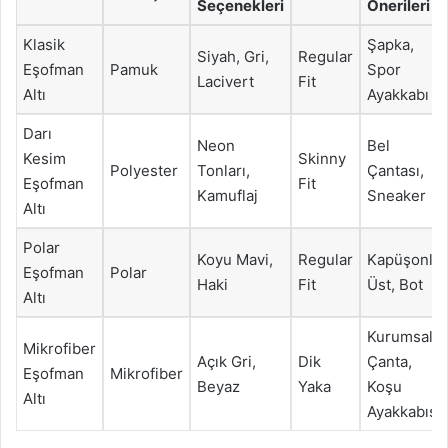
Seçenekleri
Önerileri
Klasik
Şapka,
Siyah, Gri,
Regular
Eşofman
Pamuk
Spor
Lacivert
Fit
Altı
Ayakkabı
Darı
Neon
Bel
Kesim
Skinny
Polyester
Tonları,
Çantası,
Eşofman
Fit
Kamuflaj
Sneaker
Altı
Polar
Koyu Mavi,
Regular
Kapüşonlu
Eşofman
Polar
Haki
Fit
Üst, Bot
Altı
Kurumsal
Mikrofiber
Açık Gri,
Dik
Çanta,
Eşofman
Mikrofiber
Beyaz
Yaka
Koşu
Altı
Ayakkabısı