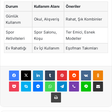
Durum
Kullanım Alanı
Öneriler
Günlük
Okul, Alışveriş
Rahat, Şık Kombinler
Kullanım
Spor
Spor Salonu,
Ter Emici, Esnek
Aktiviteleri
Koşu
Modeller
Ev Rahatlığı
Ev İçi Kullanım
Eşofman Takımları
Facebook
X
LinkedIn
Tumblr
Pinterest
Reddit
VKontakte
Odnok
Pocket
Skype
Messenger
WhatsApp
Telegram
Viber
Line
E-Posta ile payla
Yazdır