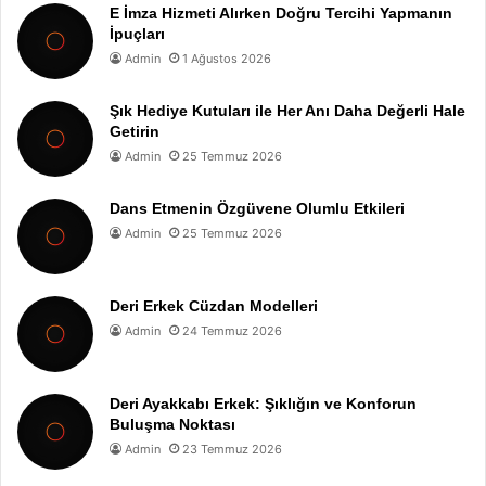
E İmza Hizmeti Alırken Doğru Tercihi Yapmanın
İpuçları
Admin
1 Ağustos 2026
Şık Hediye Kutuları ile Her Anı Daha Değerli Hale
Getirin
Admin
25 Temmuz 2026
Dans Etmenin Özgüvene Olumlu Etkileri
Admin
25 Temmuz 2026
Deri Erkek Cüzdan Modelleri
Admin
24 Temmuz 2026
Deri Ayakkabı Erkek: Şıklığın ve Konforun
Buluşma Noktası
Admin
23 Temmuz 2026