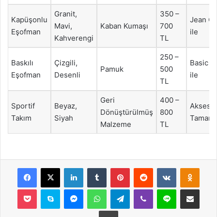
Granit,
350 –
Kapüşonlu
Jean Ce
Mavi,
Kaban Kumaşı
700
Eşofman
ile
Kahverengi
TL
250 –
Baskılı
Çizgili,
Basic T
Pamuk
500
Eşofman
Desenli
ile
TL
Geri
400 –
Sportif
Beyaz,
Aksesua
Dönüştürülmüş
800
Takım
Siyah
Tamaml
Malzeme
TL
Facebook
X
LinkedIn
Tumblr
Pinterest
Reddit
VKontakte
Odnok
Pocket
Skype
Messenger
WhatsApp
Telegram
Viber
Line
E-Posta ile payla
Yazdır