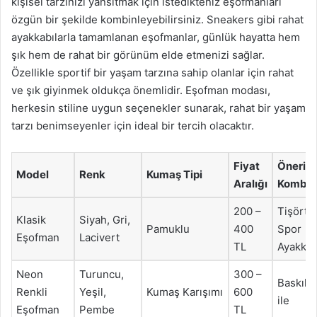
kişisel tarzınızı yansıtmak için istedikteniz eşofmanları
özgün bir şekilde kombinleyebilirsiniz. Sneakers gibi rahat
ayakkabılarla tamamlanan eşofmanlar, günlük hayatta hem
şık hem de rahat bir görünüm elde etmenizi sağlar.
Özellikle sportif bir yaşam tarzına sahip olanlar için rahat
ve şık giyinmek oldukça önemlidir. Eşofman modası,
herkesin stiline uygun seçenekler sunarak, rahat bir yaşam
tarzı benimseyenler için ideal bir tercih olacaktır.
Fiyat
Önerile
Model
Renk
Kumaş Tipi
Aralığı
Kombin
200 –
Tişört 
Klasik
Siyah, Gri,
Pamuklu
400
Spor
Eşofman
Lacivert
TL
Ayakkab
Neon
Turuncu,
300 –
Baskılı 
Renkli
Yeşil,
Kumaş Karışımı
600
ile
Eşofman
Pembe
TL