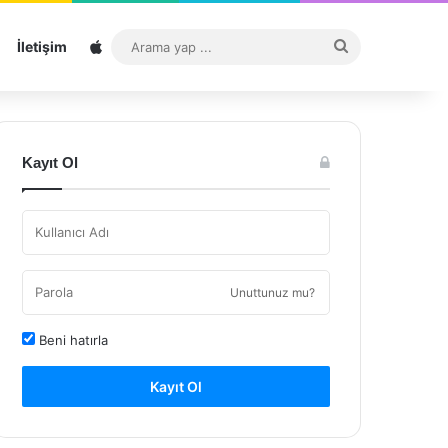
Sitemap
Arama
İletişim
yap
...
Kayıt Ol
Unuttunuz mu?
Beni hatırla
Kayıt Ol