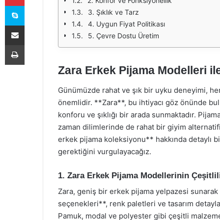
2. Konfor ve Fonksiyonellik
Skype
3. Şıklık ve Tarz
4. Uygun Fiyat Politikası
E-Posta ile paylaş
5. Çevre Dostu Üretim
Yazdır
Zara Erkek Pijama Modelleri ile
Günümüzde rahat ve şık bir uyku deneyimi, hem
önemlidir. **Zara**, bu ihtiyacı göz önünde bul
konforu ve şıklığı bir arada sunmaktadır. Pijam
zaman dilimlerinde de rahat bir giyim alternatif
erkek pijama koleksiyonu** hakkında detaylı bi
gerektiğini vurgulayacağız.
1. Zara Erkek Pijama Modellerinin Çeşitlil
Zara, geniş bir erkek pijama yelpazesi sunarak
seçenekleri**, renk paletleri ve tasarım detaylar
Pamuk, modal ve polyester gibi çeşitli malzem