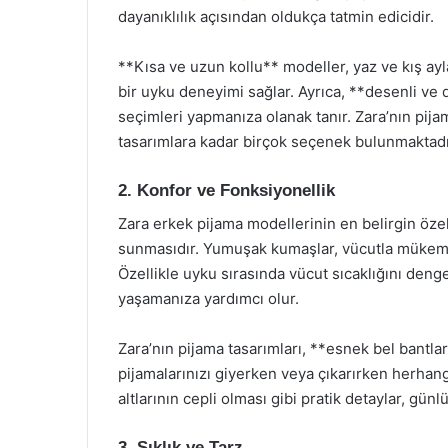
dayanıklılık açısından oldukça tatmin edicidir.
**Kısa ve uzun kollu** modeller, yaz ve kış a
bir uyku deneyimi sağlar. Ayrıca, **desenli ve dü
seçimleri yapmanıza olanak tanır. Zara’nın pij
tasarımlara kadar birçok seçenek bulunmaktadı
2. Konfor ve Fonksiyonellik
Zara erkek pijama modellerinin en belirgin özel
sunmasıdır. Yumuşak kumaşlar, vücutla mükemm
Özellikle uyku sırasında vücut sıcaklığını deng
yaşamanıza yardımcı olur.
Zara’nın pijama tasarımları, **esnek bel bantları
pijamalarınızı giyerken veya çıkarırken herhang
altlarının cepli olması gibi pratik detaylar, günl
3. Şıklık ve Tarz