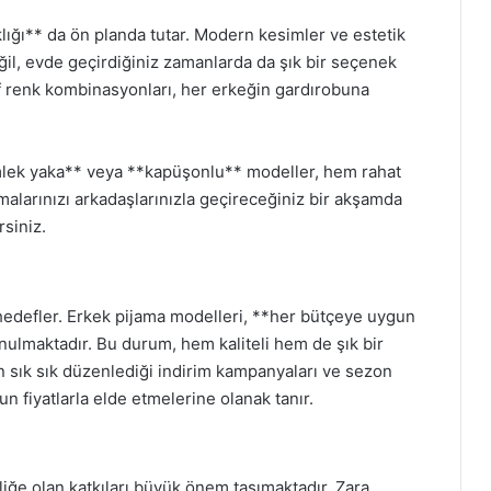
lığı** da ön planda tutar. Modern kesimler ve estetik
eğil, evde geçirdiğiniz zamanlarda da şık bir seçenek
rif renk kombinasyonları, her erkeğin gardırobuna
mlek yaka** veya **kapüşonlu** modeller, hem rahat
alarınızı arkadaşlarınızla geçireceğiniz bir akşamda
rsiniz.
ı hedefler. Erkek pijama modelleri, **her bütçeye uygun
sunulmaktadır. Bu durum, hem kaliteli hem de şık bir
nın sık sık düzenlediği indirim kampanyaları ve sezon
gun fiyatlarla elde etmelerine olanak tanır.
ğe olan katkıları büyük önem taşımaktadır. Zara,