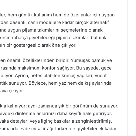
ler, hem günlük kullanım hem de özel anlar için uygun
rdan desenli, canlı modellere kadar birçok alternatif
larına uygun pijama takımlarını seçmelerine olanak
rkesin rahatça giyebileceği pijama takımları bulmak
n bir göstergesi olarak öne çıkıyor.
 en önemli özelliklerinden biridir. Yumuşak pamuk ve
u sırasında maksimum konfor sağlıyor. Bu sayede, gece
yor. Ayrıca, nefes alabilen kumaş yapıları, vücut
atlık sunuyor. Böylece, hem yaz hem de kış aylarında
aya çıkıyor.
akla kalmıyor; aynı zamanda şık bir görünüm de sunuyor.
vdeki dinlenme anlarınızı daha keyifli hale getiriyor.
yaka detayları veya ilginç baskılarla zenginleştirilmiş.
 zamanda evde misafir ağırlarken de giyilebilecek kadar