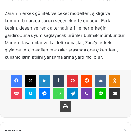
Zara’nın erkek gömlek ve ceket modelleri, şıklığı ve
konforu bir arada sunan seçeneklerle doludur. Farklı
kesim, desen ve renk alternatifleri ile her erkeğin
gardırobuna uyum sağlayacak ürünler bulmak mümkündür.
Modern tasarımlar ve kaliteli kumaşlar, Zara’yı erkek
giyimde tercih edilen markalar arasında öne çıkarırken,
kullanıcıların stilini yansıtmalarına yardımcı olur.
Facebook
X
LinkedIn
Tumblr
Pinterest
Reddit
VKontakte
Odnok
Pocket
Skype
Messenger
WhatsApp
Telegram
Viber
Line
E-Posta ile payla
Yazdır