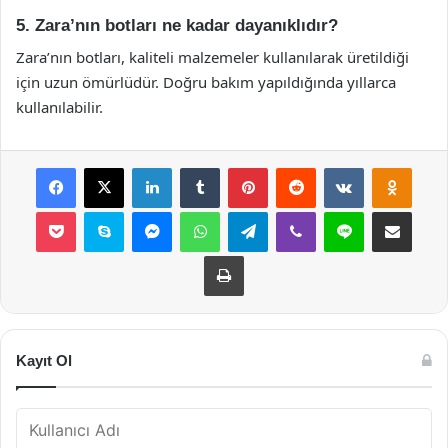
5. Zara’nın botları ne kadar dayanıklıdır?
Zara’nın botları, kaliteli malzemeler kullanılarak üretildiği
için uzun ömürlüdür. Doğru bakım yapıldığında yıllarca
kullanılabilir.
Facebook
X
LinkedIn
Tumblr
Pinterest
Reddit
VKontakte
Odnok
Pocket
Skype
Messenger
WhatsApp
Telegram
Viber
Line
E-Posta ile payla
Yazdır
Kayıt Ol