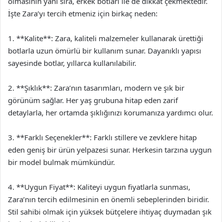
olmasının yanı sıra, erkek botları ile de dikkat çekmektedir.
İşte Zara’yı tercih etmeniz için birkaç neden:
1. **Kalite**: Zara, kaliteli malzemeler kullanarak ürettiği
botlarla uzun ömürlü bir kullanım sunar. Dayanıklı yapısı
sayesinde botlar, yıllarca kullanılabilir.
2. **Şıklık**: Zara’nın tasarımları, modern ve şık bir
görünüm sağlar. Her yaş grubuna hitap eden zarif
detaylarla, her ortamda şıklığınızı korumanıza yardımcı olur.
3. **Farklı Seçenekler**: Farklı stillere ve zevklere hitap
eden geniş bir ürün yelpazesi sunar. Herkesin tarzına uygun
bir model bulmak mümkündür.
4. **Uygun Fiyat**: Kaliteyi uygun fiyatlarla sunması,
Zara’nın tercih edilmesinin en önemli sebeplerinden biridir.
Stil sahibi olmak için yüksek bütçelere ihtiyaç duymadan şık