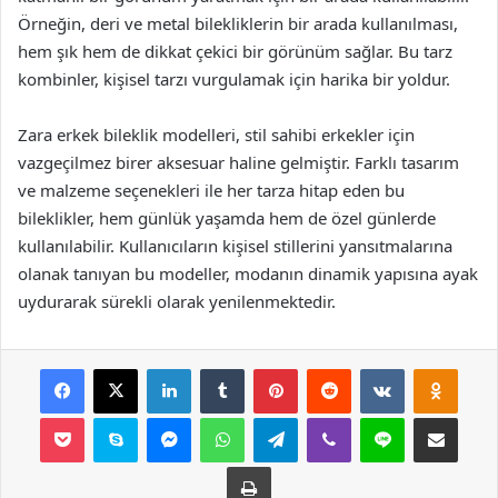
Örneğin, deri ve metal bilekliklerin bir arada kullanılması,
hem şık hem de dikkat çekici bir görünüm sağlar. Bu tarz
kombinler, kişisel tarzı vurgulamak için harika bir yoldur.
Zara erkek bileklik modelleri, stil sahibi erkekler için
vazgeçilmez birer aksesuar haline gelmiştir. Farklı tasarım
ve malzeme seçenekleri ile her tarza hitap eden bu
bileklikler, hem günlük yaşamda hem de özel günlerde
kullanılabilir. Kullanıcıların kişisel stillerini yansıtmalarına
olanak tanıyan bu modeller, modanın dinamik yapısına ayak
uydurarak sürekli olarak yenilenmektedir.
Facebook
X
LinkedIn
Tumblr
Pinterest
Reddit
VKontakte
Odnok
Pocket
Skype
Messenger
WhatsApp
Telegram
Viber
Line
E-Posta ile payla
Yazdır