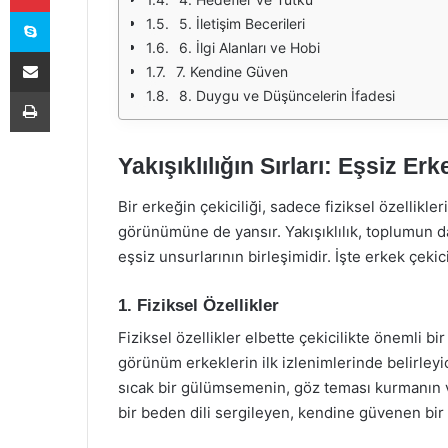
Skype
5. İletişim Becerileri
6. İlgi Alanları ve Hobi
E-Posta ile paylaş
7. Kendine Güven
Yazdır
8. Duygu ve Düşüncelerin İfadesi
Yakışıklılığın Sırları: Eşsiz Erk
Bir erkeğin çekiciliği, sadece fiziksel özellikle
görünümüne de yansır. Yakışıklılık, toplumun day
eşsiz unsurlarının birleşimidir. İşte erkek çekici
1. Fiziksel Özellikler
Fiziksel özellikler elbette çekicilikte önemli bi
görünüm erkeklerin ilk izlenimlerinde belirley
sıcak bir gülümsemenin, göz teması kurmanın ve
bir beden dili sergileyen, kendine güvenen bir e