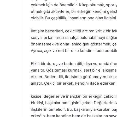
çekmek için de önemlidir. Kitap okumak, spor 
etmek gibi aktiviteler, bir erkeğin kendini gel
olabilir. Bu çeşitlilik, insanların ona olan ilgisini 
İletişim becerileri, çekiciliği artıran kritik bir f
sosyal ortamlarda rahatça bulunabilmeyi sağlar.
önemsemek ve onları anladığını göstermek, çekic
Ayrıca, açık ve net bir dille kendini ifade edebi
Etkili bir duruş ve beden dili, dışa vurumda ön
yansıtır. Göz teması kurmak, sert bir el sıkış
etkiler. Beden dili, iletişimin görünmeyen bir
anlatır. Çekici bir erkek, kendini ifade ederken b
kişisel değerler ve inançlar, bir erkeğin çekicili
bir kişi, başkalarının ilgisini çeker. Değerlerim
ilişkilerin temelidir. Bu, başkalarıyla kurulan b
erkeğin, hem kendine hem de başkalarına saygı 