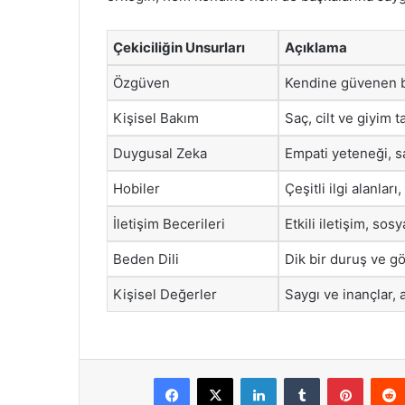
Çekiciliğin Unsurları
Açıklama
Özgüven
Kendine güvenen bir
Kişisel Bakım
Saç, cilt ve giyim t
Duygusal Zeka
Empati yeteneği, sağ
Hobiler
Çeşitli ilgi alanları
İletişim Becerileri
Etkili iletişim, sos
Beden Dili
Dik bir duruş ve gö
Kişisel Değerler
Saygı ve inançlar, a
Facebook
X
LinkedIn
Tumblr
Pintere