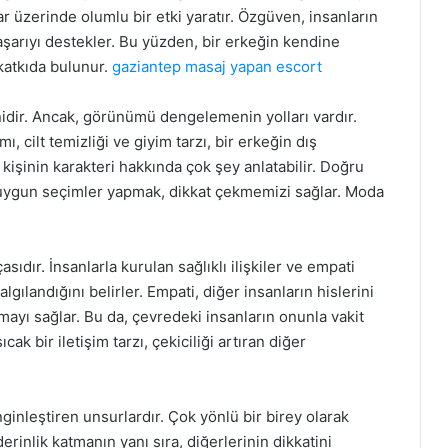
lar üzerinde olumlu bir etki yaratır. Özgüven, insanların
i başarıyı destekler. Bu yüzden, bir erkeğin kendine
katkıda bulunur.
gaziantep masaj yapan escort
nidir. Ancak, görünümü dengelemenin yolları vardır.
mı, cilt temizliği ve giyim tarzı, bir erkeğin dış
kişinin karakteri hakkında çok şey anlatabilir. Doğru
 uygun seçimler yapmak, dikkat çekmemizi sağlar. Moda
sıdır. İnsanlarla kurulan sağlıklı ilişkiler ve empati
lgılandığını belirler. Empati, diğer insanların hislerini
mayı sağlar. Bu da, çevredeki insanların onunla vakit
k bir iletişim tarzı, çekiciliği artıran diğer
zenginleştiren unsurlardır. Çok yönlü bir birey olarak
derinlik katmanın yanı sıra, diğerlerinin dikkatini