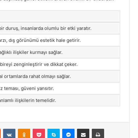
 duruş, insanlarda olumlu bir etki yaratır.
arzı, dış görünümü estetik hale getirir.
lıklı ilişkiler kurmayı sağlar.
, bireyi zenginleştirir ve dikkat çeker.
yal ortamlarda rahat olmayı sağlar.
z teması, güveni yansıtır.
nlamlı ilişkilerin temelidir.
st
Reddit
VKontakte
Odnoklassniki
Pocket
Skype
Messenger
E-Posta ile paylaş
Yazdır