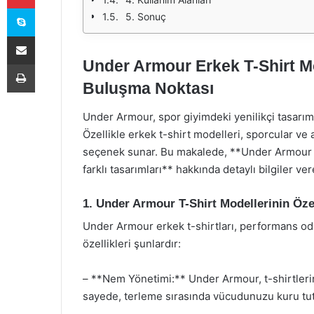
Skype
5. Sonuç
E-Posta ile paylaş
Under Armour Erkek T-Shirt Mo
Yazdır
Buluşma Noktası
Under Armour, spor giyimdeki yenilikçi tasarımla
Özellikle erkek t-shirt modelleri, sporcular ve 
seçenek sunar. Bu makalede, **Under Armour erk
farklı tasarımları** hakkında detaylı bilgiler ve
1. Under Armour T-Shirt Modellerinin Özel
Under Armour erkek t-shirtları, performans odak
özellikleri şunlardır:
– **Nem Yönetimi:** Under Armour, t-shirtlerind
sayede, terleme sırasında vücudunuzu kuru tut