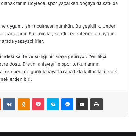
na olanak tanır. Böylece, spor yaparken doğaya da katkıda
pine uygun t-shirt bulması mümkün. Bu çeşitlilik, Under
r parçasıdır. Kullanıcılar, kendi bedenlerine en uygun
arada yaşayabilirler.
eki kalite ve şıklığı bir araya getiriyor. Yenilikçi
vre dostu üretim anlayışı ile spor tutkunlarının
rken hem de günlük hayatta rahatlıkla kullanılabilecek
eneklerden biri.
st
Reddit
VKontakte
Odnoklassniki
Pocket
Skype
Messenger
E-Posta ile paylaş
Yazdır