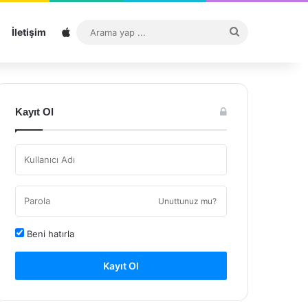
Sitemap
Arama
İletişim
yap
...
Kayıt Ol
Unuttunuz mu?
Beni hatırla
Kayıt Ol