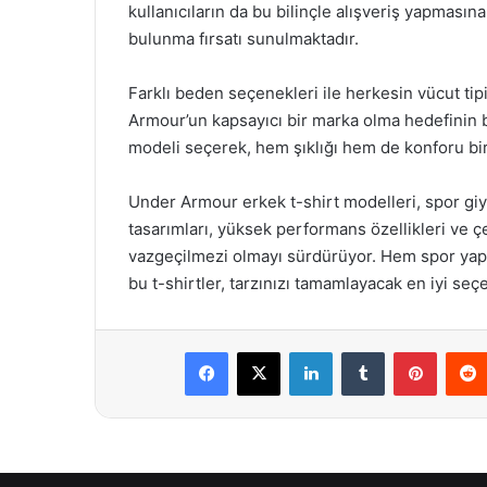
kullanıcıların da bu bilinçle alışveriş yapması
bulunma fırsatı sunulmaktadır.
Farklı beden seçenekleri ile herkesin vücut ti
Armour’un kapsayıcı bir marka olma hedefinin bi
modeli seçerek, hem şıklığı hem de konforu bir 
Under Armour erkek t-shirt modelleri, spor giyimd
tasarımları, yüksek performans özellikleri ve çe
vazgeçilmezi olmayı sürdürüyor. Hem spor yapa
bu t-shirtler, tarzınızı tamamlayacak en iyi seç
Facebook
X
LinkedIn
Tumblr
Pintere