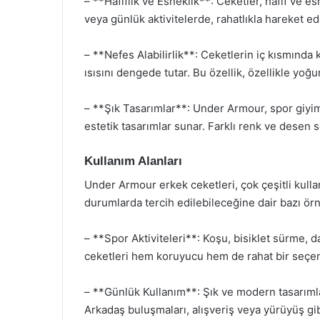
– **Hafiflik ve Esneklik**: Ceketler, hafif ve 
veya günlük aktivitelerde, rahatlıkla hareket ed
– **Nefes Alabilirlik**: Ceketlerin iç kısmında
ısısını dengede tutar. Bu özellik, özellikle yoğu
– **Şık Tasarımlar**: Under Armour, spor giyi
estetik tasarımlar sunar. Farklı renk ve desen s
Kullanım Alanları
Under Armour erkek ceketleri, çok çeşitli kullan
durumlarda tercih edilebileceğine dair bazı örn
– **Spor Aktiviteleri**: Koşu, bisiklet sürme, 
ceketleri hem koruyucu hem de rahat bir seçe
– **Günlük Kullanım**: Şık ve modern tasarımları
Arkadaş buluşmaları, alışveriş veya yürüyüş gibi