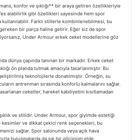
s, konfor ve şıklığı** bir araya getiren özellikleriyle
es alabilirlik gibi özellikleri sayesinde hem spor
kullanılabilir. Farklı stillerle kombinlenebilmesi, bu
ereken bir parça haline getirir. Eğer siz de spor
tiyorsanız, Under Armour erkek ceket modellerine göz
nda dünya çapında tanınan bir markadır. Erkek ceket
lığı ön planda tutmak amacıyla tasarlanmıştır. Bu
eliştirilmiş teknolojilerle donatılmıştır. Örneğin, su
orcuların antrenman sırasında konforlu kalmalarını sağlar.
asarlanan ceketler, hareket kabiliyetini kısıtlamadan
şıklık ve stilidir. Under Armour, spor giyimde estetiği
 kesimler ve dikkat çekici renk seçenekleri, bu
ilmenizi sağlar. Spor salonunda veya açık hava
rınızla buluşmalarda da şık bir görünüm elde