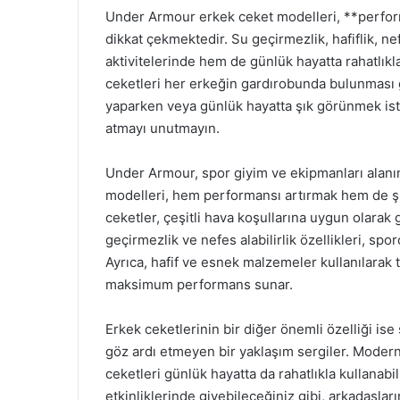
Under Armour erkek ceket modelleri, **performan
dikkat çekmektedir. Su geçirmezlik, hafiflik, nef
aktivitelerinde hem de günlük hayatta rahatlıkla 
ceketleri her erkeğin gardırobunda bulunması g
yaparken veya günlük hayatta şık görünmek is
atmayı unutmayın.
Under Armour, spor giyim ve ekipmanları alanı
modelleri, hem performansı artırmak hem de şık
ceketler, çeşitli hava koşullarına uygun olarak g
geçirmezlik ve nefes alabilirlik özellikleri, sp
Ayrıca, hafif ve esnek malzemeler kullanılarak t
maksimum performans sunar.
Erkek ceketlerinin bir diğer önemli özelliği ise 
göz ardı etmeyen bir yaklaşım sergiler. Modern
ceketleri günlük hayatta da rahatlıkla kullanab
etkinliklerinde giyebileceğiniz gibi, arkadaşla