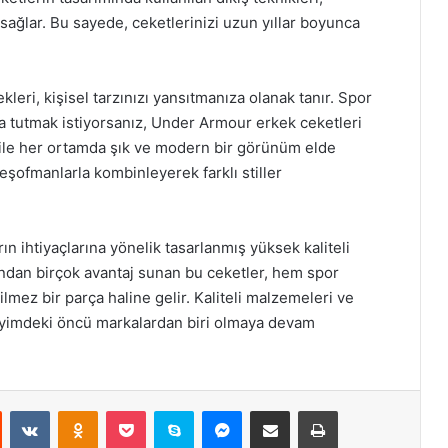
 sağlar. Bu sayede, ceketlerinizi uzun yıllar boyunca
ri, kişisel tarzınızı yansıtmanıza olanak tanır. Spor
da tutmak istiyorsanız, Under Armour erkek ceketleri
 ile her ortamda şık ve modern bir görünüm elde
 eşofmanlarla kombinleyerek farklı stiller
 ihtiyaçlarına yönelik tasarlanmış yüksek kaliteli
ısından birçok avantaj sunan bu ceketler, hem spor
mez bir parça haline gelir. Kaliteli malzemeleri ve
 giyimdeki öncü markalardan biri olmaya devam
st
Reddit
VKontakte
Odnoklassniki
Pocket
Skype
Messenger
E-Posta ile paylaş
Yazdır