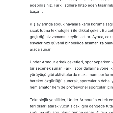
edebilirsiniz. Farklı stillere hitap eden tasarı
başarır.
Kış aylarında soğuk havalara karşı koruma sağla
sıcak tutma teknolojileri ile dikkat çeker. Bu c
geçirdiğiniz zamanın keyfini artırır. Ayrıca, ceke
eşyalarınızı güvenli bir şekilde taşımanıza olan
arada sunar.
Under Armour erkek ceketleri, spor yaparken v
bir seçenek sunar. Farklı spor dallarına yönelik
yürüyüşü gibi aktivitelerde maksimum performan
hareket özgürlüğü sunarak, sporcuların daha i
hem amatör hem de profesyonel sporcular için id
Teknolojik yenilikler, Under Armour’ın erkek c
teri dışarı atarak vücut sıcaklığını dengede tut
soğuma gibi sorunların önüne geçer. Ayrıca, ceke