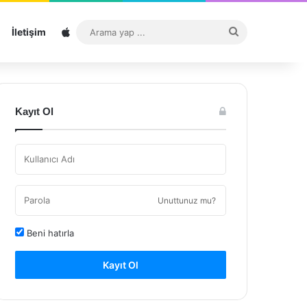
Sitemap
Arama
İletişim
yap
...
Kayıt Ol
Unuttunuz mu?
Beni hatırla
Kayıt Ol