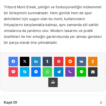
Tribord Mont Erkek, şıklığın ve fonksiyonelliğin mükemmel
bir birleşimini sunmaktadır. Hem günlük hem de spor
aktiviteleri için uygun olan bu mont, kullanıcıların
ihtiyaçlarını karşılamakla kalmaz, aynı zamanda stil sahibi
olmalarına da yardımcı olur. Modern tasarımı ve pratik
özellikleri ile her erkeğin gardırobunda yer alması gereken
bir parça olarak öne çıkmaktadır.
Facebook
X
LinkedIn
Tumblr
Pinterest
Reddit
VKontakte
Odnok
Pocket
Skype
Messenger
WhatsApp
Telegram
Viber
Line
E-Posta ile payla
Yazdır
Kayıt Ol