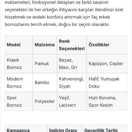
malzemeleri, fonksiyonel detayları ve farklı tasarım
seçenekleri ile her erkeğin ihtiyacını karşılar. Kendinizi özel
hissetmek ve evdeki konforu artırmak için Taç erkek
bornozlarını tercih etmek, doğru bir seçim olacaktır.
Renk
Model
Malzeme
Özellikler
Seçenekleri
Klasik
Beyaz,
Pamuk
Kapüşon, Cepler
Bornoz
Mavi, Gri
Modern
Kahverengi,
Hafif, Yumuşak
Bambu
Bornoz
Siyah
Doku
Spor
Yeşil,
Hızlı Kuruma,
Polyester
Bornoz
Lacivert
Spor Kesim
Kampanya
İndirim Oranı
Geçerlilik Tarihi