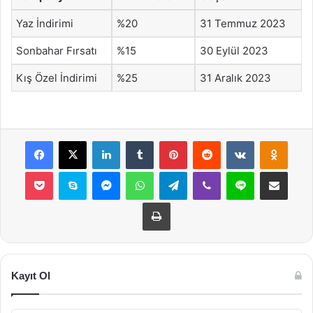
Yaz İndirimi
%20
31 Temmuz 2023
Sonbahar Fırsatı
%15
30 Eylül 2023
Kış Özel İndirimi
%25
31 Aralık 2023
Facebook
X
LinkedIn
Tumblr
Pinterest
Reddit
VKontakte
Odnok
Pocket
Skype
Messenger
WhatsApp
Telegram
Viber
Line
E-Posta ile payla
Yazdır
Kayıt Ol