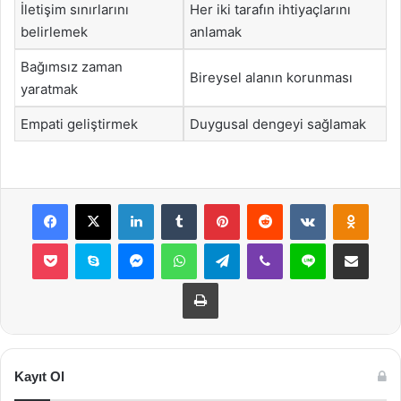
İletişim sınırlarını
Her iki tarafın ihtiyaçlarını
belirlemek
anlamak
Bağımsız zaman
Bireysel alanın korunması
yaratmak
Empati geliştirmek
Duygusal dengeyi sağlamak
Facebook
X
LinkedIn
Tumblr
Pinterest
Reddit
VKontakte
Odnok
Pocket
Skype
Messenger
WhatsApp
Telegram
Viber
Line
E-Posta ile payla
Yazdır
Kayıt Ol