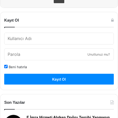
Kayıt Ol
Unuttunuz mu?
Beni hatırla
Kayıt Ol
Son Yazılar
E İmza Hizmeti Alırken Doğru Tercihi Yapmanın