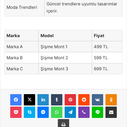
Güncel trendlere uyumlu tasarımlar
Moda Trendleri
içerir.
Marka
Model
Fiyat
Marka A
Şişme Mont 1
499 TL
Marka B
Şişme Mont 2
599 TL
Marka C
Şişme Mont 3
699 TL
Facebook
X
LinkedIn
Tumblr
Pinterest
Reddit
VKontakte
Odnok
Pocket
Skype
Messenger
WhatsApp
Telegram
Viber
Line
E-Posta ile payla
Yazdır