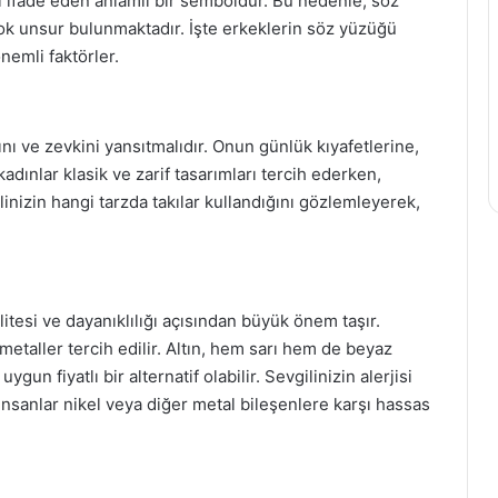
izi ifade eden anlamlı bir semboldür. Bu nedenle, söz
k unsur bulunmaktadır. İşte erkeklerin söz yüzüğü
emli faktörler.
nı ve zevkini yansıtmalıdır. Onun günlük kıyafetlerine,
kadınlar klasik ve zarif tasarımları tercih ederken,
gilinizin hangi tarzda takılar kullandığını gözlemleyerek,
esi ve dayanıklılığı açısından büyük önem taşır.
 metaller tercih edilir. Altın, hem sarı hem de beyaz
un fiyatlı bir alternatif olabilir. Sevgilinizin alerjisi
nsanlar nikel veya diğer metal bileşenlere karşı hassas