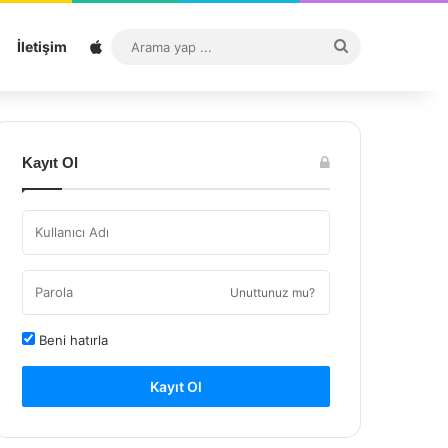
Sitemap
Arama
İletişim
yap
...
Kayıt Ol
Unuttunuz mu?
Beni hatırla
Kayıt Ol