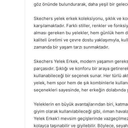
göz önünde bulundurarak, daha yeşil bir gelece
Skechers yelek erkek koleksiyonu, şıklık ve kon
karşılamaktadır. Farklı stiller, renkler ve fonk
alması gereken bu yelekler, hem günlük hem de ö
kaliteli üretimi ve çevre dostu yaklaşımıyla, kul
zamanda bir yaşam tarzı sunmaktadır.
Skechers Yelek Erkek, modern yaşamın gereksin
parçasıdır. Şıklığı ve konforu bir araya getirer
kullanabileceği bir seçenek sunar. Her türlü a
yelek, hem spor hem de şık kombinlerle kullanıl
seçenekleri sayesinde, her erkeğin dolabında 
Yeleklerin en büyük avantajlarından biri, katm
giyim olarak kullanılabileceği gibi, ılıman haval
Yelek Erkek’i mevsim geçişlerinde vazgeçilmez b
kolayca taşınabilir ve giyilebilir. Böylece, seya