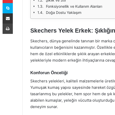
Şıklık ve Stil
Skype
Fonksiyonellik ve Kullanım Alanları
Doğa Dostu Yaklaşım
E-Posta ile paylaş
Yazdır
Skechers Yelek Erkek: Şıklığ
Skechers, dünya genelinde tanınan bir marka o
kullanıcıların beğenisini kazanmıştır. Özellikle
hem de özel etkinliklerde şıklık arayan erkekle
yelekleriyle modern erkeğin ihtiyaçlarına cevap v
Konforun Önceliği
Skechers yelekleri, kaliteli malzemelerle üreti
Yumuşak kumaş yapısı sayesinde hareket özgürlü
tasarlanmış bu yelekler, hem spor hem de şık kom
alabilen kumaşlar, yeleğin vücutta oluşturduğu
deneyim sunar.