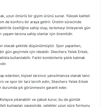
rak, uzun ömürlü bir giyim ürünü sunar. Yüksek kaliteli
em de konforu bir araya getirir. Üretim sürecinde
abilirlik özelliğine sahip olup, terlemeyi önleyerek gün
ir yaşam tarzına sahip olanlar için önemlidir.
ygun olacak şekilde düşünülmüştür. Spor yaparken,
ir gün geçirmek için idealdir. Skechers Yelek Erkek,
kla kullanılabilir. Farklı kombinlerle şıklık katmak
dır.
ap ederken, kişisel tarzınızı yansıtmanıza olanak tanır.
ern ve spor bir tarz tercih edin, Skechers Yelek Erkek
her durumda şık görünmesini garanti eder.
Kolayca yıkanabilir ve çabuk kurur, bu da günlük
liteli kumaşları sayesinde, yelekler uzun süre formunu