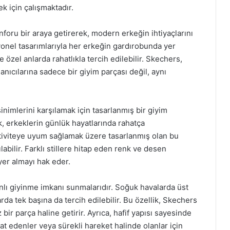
k için çalışmaktadır.
foru bir araya getirerek, modern erkeğin ihtiyaçlarını
siyonel tasarımlarıyla her erkeğin gardırobunda yer
zel anlarda rahatlıkla tercih edilebilir. Skechers,
lanıcılarına sadece bir giyim parçası değil, aynı
imlerini karşılamak için tasarlanmış bir giyim
ek, erkeklerin günlük hayatlarında rahatça
ktiviteye uyum sağlamak üzere tasarlanmış olan bu
abilir. Farklı stillere hitap eden renk ve desen
yer almayı hak eder.
anlı giyinme imkanı sunmalarıdır. Soğuk havalarda üst
arda tek başına da tercih edilebilir. Bu özellik, Skechers
ir parça haline getirir. Ayrıca, hafif yapısı sayesinde
hat edenler veya sürekli hareket halinde olanlar için