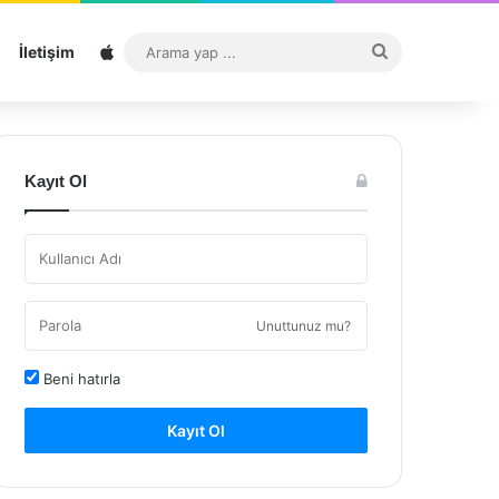
Sitemap
Arama
İletişim
yap
...
Kayıt Ol
Unuttunuz mu?
Beni hatırla
Kayıt Ol