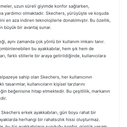
emeler, uzun süreli giyimde konfor sağlarken,
aya yardımcı olmaktadır. Skechers, yürüyüşte ve koşuda
i en aza indiren teknolojilerle donatılmıştır. Bu özellik,
çin büyük bir avantaj sunar.
ği, aynı zamanda çok yönlü bir kullanım imkanı tanır.
kombinlenebilen bu ayakkabılar, hem şık hem de
arı, farklı stillerle bir araya getirildiğinde, kullanıcılara
yelpazeye sahip olan Skechers, her kullanıcının
ı tasarımlar, kullanıcıların kişisel tarzlarını
ğin beğenisine hitap etmektedir. Bu çeşitlilik, markanın
dir.
e Skechers erkek ayakkabıları, gün boyu rahat bir
yaklarda herhangi bir rahatsızlık hissi oluşturmaz.
de, bu tür ayakkabıların sunduğu konfor, günlük yaşam