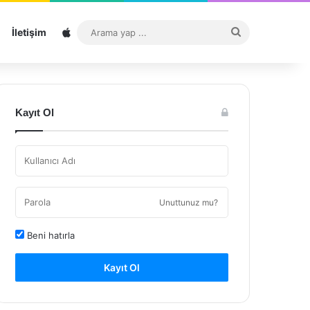
Sitemap
Arama
İletişim
yap
...
Kayıt Ol
Unuttunuz mu?
Beni hatırla
Kayıt Ol