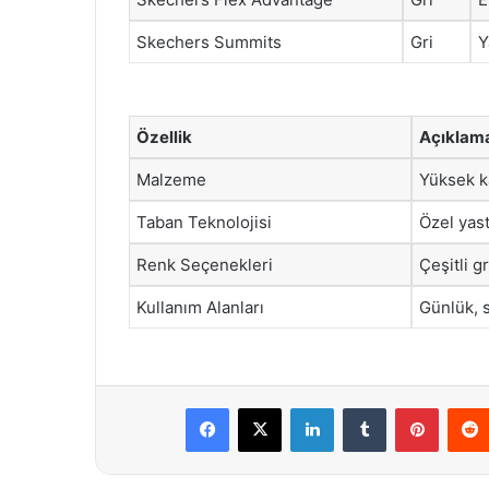
Skechers Summits
Gri
Y
Özellik
Açıklam
Malzeme
Yüksek ka
Taban Teknolojisi
Özel yas
Renk Seçenekleri
Çeşitli gr
Kullanım Alanları
Günlük, s
Facebook
X
LinkedIn
Tumblr
Pintere