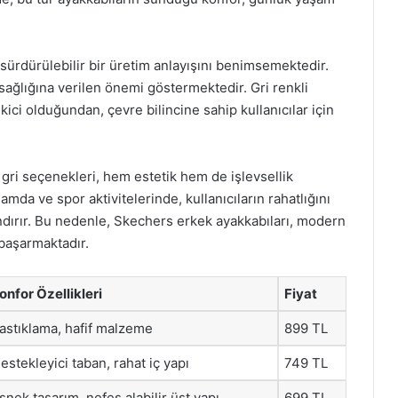
ürdürülebilir bir üretim anlayışını benimsemektedir.
ağlığına verilen önemi göstermektedir. Gri renkli
kici olduğundan, çevre bilincine sahip kullanıcılar için
gri seçenekleri, hem estetik hem de işlevsellik
şamda ve spor aktivitelerinde, kullanıcıların rahatlığını
andırır. Bu nedenle, Skechers erkek ayakkabıları, modern
başarmaktadır.
onfor Özellikleri
Fiyat
astıklama, hafif malzeme
899 TL
estekleyici taban, rahat iç yapı
749 TL
snek tasarım, nefes alabilir üst yapı
699 TL