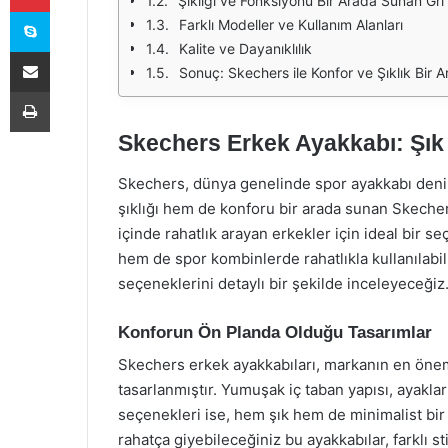
Şıklığı ve Fonksiyonu Bir Arada Sunan Gr
Skype
Farklı Modeller ve Kullanım Alanları
Kalite ve Dayanıklılık
E-Posta ile paylaş
Sonuç: Skechers ile Konfor ve Şıklık Bir 
Yazdır
Skechers Erkek Ayakkabı: Şık
Skechers, dünya genelinde spor ayakkabı denil
şıklığı hem de konforu bir arada sunan Skech
içinde rahatlık arayan erkekler için ideal bir s
hem de spor kombinlerde rahatlıkla kullanılabi
seçeneklerini detaylı bir şekilde inceleyeceğiz
Konforun Ön Planda Olduğu Tasarımlar
Skechers erkek ayakkabıları, markanın en öneml
tasarlanmıştır. Yumuşak iç taban yapısı, ayakla
seçenekleri ise, hem şık hem de minimalist bi
rahatça giyebileceğiniz bu ayakkabılar, farklı 