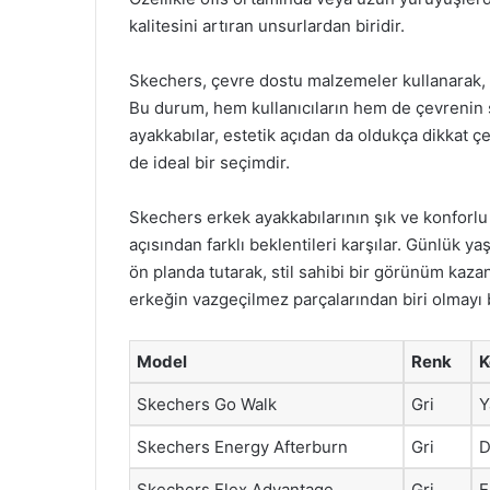
kalitesini artıran unsurlardan biridir.
Skechers, çevre dostu malzemeler kullanarak, s
Bu durum, hem kullanıcıların hem de çevrenin s
ayakkabılar, estetik açıdan da oldukça dikkat çe
de ideal bir seçimdir.
Skechers erkek ayakkabılarının şık ve konforlu 
açısından farklı beklentileri karşılar. Günlük ya
ön planda tutarak, stil sahibi bir görünüm kaz
erkeğin vazgeçilmez parçalarından biri olmayı 
Model
Renk
K
Skechers Go Walk
Gri
Y
Skechers Energy Afterburn
Gri
D
Skechers Flex Advantage
Gri
E