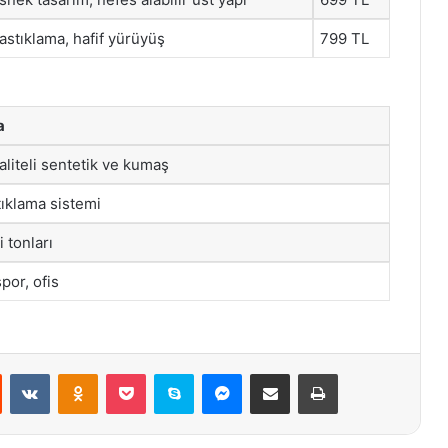
astıklama, hafif yürüyüş
799 TL
a
liteli sentetik ve kumaş
tıklama sistemi
i tonları
por, ofis
st
Reddit
VKontakte
Odnoklassniki
Pocket
Skype
Messenger
E-Posta ile paylaş
Yazdır