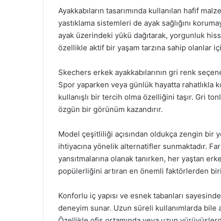
Ayakkabıların tasarımında kullanılan hafif malz
yastıklama sistemleri de ayak sağlığını korum
ayak üzerindeki yükü dağıtarak, yorgunluk hissin
özellikle aktif bir yaşam tarzına sahip olanlar i
Skechers erkek ayakkabılarının gri renk seçene
Spor yaparken veya günlük hayatta rahatlıkla 
kullanışlı bir tercih olma özelliğini taşır. Gri tonl
özgün bir görünüm kazandırır.
Model çeşitliliği açısından oldukça zengin bir 
ihtiyacına yönelik alternatifler sunmaktadır. Farkl
yansıtmalarına olanak tanırken, her yaştan erke
popülerliğini artıran en önemli faktörlerden biri
Konforlu iç yapısı ve esnek tabanları sayesind
deneyim sunar. Uzun süreli kullanımlarda bile a
Özellikle ofis ortamında veya uzun yürüyüşler