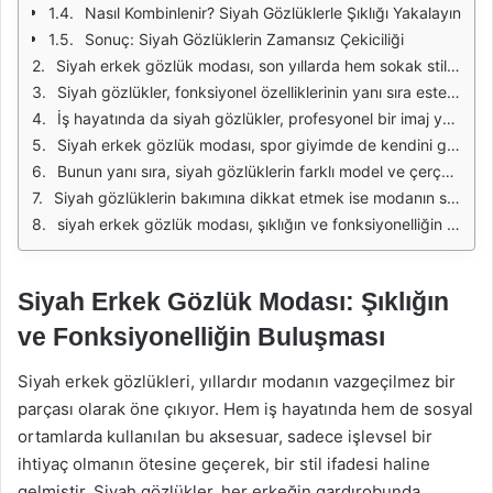
Nasıl Kombinlenir? Siyah Gözlüklerle Şıklığı Yakalayın
Sonuç: Siyah Gözlüklerin Zamansız Çekiciliği
Siyah erkek gözlük modası, son yıllarda hem sokak stilinde hem de lüks moda dünyasında önemli bir yer edinmiştir. Bu gözlükler, şıklığı ve zarafeti bir araya getirerek, her yaştan erkeğin gardırobunda yer alması gereken bir parça haline gelmiştir. Siyah renk, her zaman vazgeçilmez bir klasik olmuştur ve bu gözlükler, çeşitli stillerle kolayca kombinlenebilir.
Siyah gözlükler, fonksiyonel özelliklerinin yanı sıra estetik açıdan da dikkat çekmektedir. UV koruma, polarize lensler ve çeşitli kaplamalar, bu gözlüklerin sadece bir aksesuar olmanın ötesine geçmesini sağlar. Bu nedenle, siyah gözlükler hem günlük kullanım hem de özel etkinlikler için idealdir.
İş hayatında da siyah gözlükler, profesyonel bir imaj yaratmak için sıkça tercih edilmektedir. Özellikle iş görüşmeleri veya resmi toplantılarda, uygun bir gözlük seçimi, kişinin ciddiyetini ve stilini vurgulamak açısından önemlidir. Bu yüzden, şık bir çerçeve seçimi yapmak, iş hayatında başarıyı destekleyebilir.
Siyah erkek gözlük modası, spor giyimde de kendini göstermektedir. Spor yaparken kullanılan gözlükler, dayanıklılık ve konfor sağlarken, şıklığı da unutmamak gerekir. Sporcular için tasarlanan siyah gözlükler, hafif yapıları ve ergonomik tasarımları ile dikkat çekmektedir.
Bunun yanı sıra, siyah gözlüklerin farklı model ve çerçeve seçenekleri ile herkesin tarzına hitap etmesi mümkün. Klasik aviatörlerden modern kare çerçevelere kadar geniş bir yelpazede seçenek sunan siyah gözlükler, her erkeğin tarzına uyum sağlayabilir. Bu çeşitlilik, erkeklerin kişisel stillerini yansıtmalarında önemli bir rol oynamaktadır.
Siyah gözlüklerin bakımına dikkat etmek ise modanın sürdürülebilirliği açısından önemlidir. Doğru bakım ve saklama yöntemleri ile gözlüklerin ömrü uzatılabilir. Ayrıca, gözlüklerin düzenli olarak temizlenmesi, hem estetik hem de sağlık açısından önemlidir. Bu nedenle, gözlük sahiplerinin bakım konusuna özen göstermeleri gerekmektedir.
siyah erkek gözlük modası, şıklığın ve fonksiyonelliğin mükemmel bir birleşimini sunmaktadır. Her erkeğin stiline katkıda bulunacak farklı model ve tasarımlarla, bu gözlükler, modern erkeğin vazgeçilmez aksesuarları arasında yer almayı sürdürecektir.
Siyah Erkek Gözlük Modası: Şıklığın
ve Fonksiyonelliğin Buluşması
Siyah erkek gözlükleri, yıllardır modanın vazgeçilmez bir
parçası olarak öne çıkıyor. Hem iş hayatında hem de sosyal
ortamlarda kullanılan bu aksesuar, sadece işlevsel bir
ihtiyaç olmanın ötesine geçerek, bir stil ifadesi haline
gelmiştir. Siyah gözlükler, her erkeğin gardırobunda