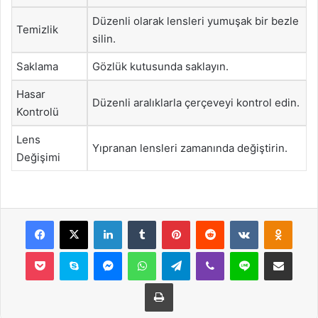
Düzenli olarak lensleri yumuşak bir bezle
Temizlik
silin.
Saklama
Gözlük kutusunda saklayın.
Hasar
Düzenli aralıklarla çerçeveyi kontrol edin.
Kontrolü
Lens
Yıpranan lensleri zamanında değiştirin.
Değişimi
Facebook
X
LinkedIn
Tumblr
Pinterest
Reddit
VKontakte
Odnok
Pocket
Skype
Messenger
WhatsApp
Telegram
Viber
Line
E-Posta ile payla
Yazdır