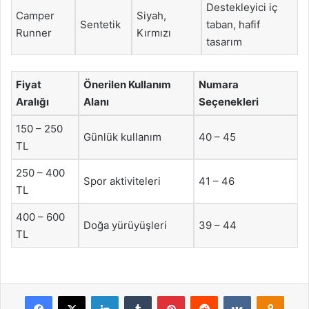
Destekleyici iç
Camper
Siyah,
Sentetik
taban, hafif
Runner
Kırmızı
tasarım
Fiyat
Önerilen Kullanım
Numara
Aralığı
Alanı
Seçenekleri
150 – 250
Günlük kullanım
40 – 45
TL
250 – 400
Spor aktiviteleri
41 – 46
TL
400 – 600
Doğa yürüyüşleri
39 – 44
TL
Facebook
X
LinkedIn
Tumblr
Pinterest
Reddit
VKontakte
Odnok