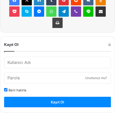
Pocket
Skype
Messenger
WhatsApp
Telegram
Viber
Line
E-Posta ile payla
Yazdır
Kayıt Ol
Unuttunuz mu?
Beni hatırla
Kayıt Ol