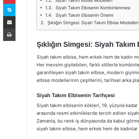
Siyah Takım Elbise Modelleri
Skype
Siyah Takım Elbisenin Kombinlenmesi
Siyah Takım Elbisenin Önemi
E-Posta ile paylaş
Şıklığın Simgesi: Siyah Takım Elbise Modelleri
Yazdır
Şıklığın Simgesi: Siyah Takım 
Siyah takım elbise, hem erkek hem de kadın mo
Her mevsim giyilebilen, farklı stillerle kombin
garantileyen siyah takım elbise, modern giyimi
elbise modellerinin çeşitlerini, tarihsel arka p
Siyah Takım Elbisenin Tarihçesi
Siyah takım elbisenin kökleri, 19. yüzyıla kadar
arasında resmi etkinliklerde tercih edilen siyah
Zamanla, bu renk iş dünyasında da kabul görmeye
siyah takım elbise, hem erkek hem de kadınlar i