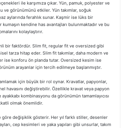
eçenekleri ile karşımıza çıkar. Yün, pamuk, polyester ve
unu ve görünümünü etkiler. Yün takımlar, soğuk
z aylarında ferahlık sunar. Kaşmir ise lüks bir
 bir kumaşın kendine has avantajları bulunmaktadır ve bu
malarını kolaylaştırır.
i bir faktördür. Slim fit, regular fit ve oversized gibi
şisel tarza hitap eder. Slim fit takımlar, daha modern ve
er ise konforu ön planda tutar. Oversized kesim ise
rünüm arayanlar için tercih edilmeye başlanmıştır.
amlamak için büyük bir rol oynar. Kravatlar, papyonlar,
enel havasını değiştirebilir. Özellikle kravat veya papyon
at ve ayakkabı kombinasyonu da görünümün tamamlayıcısı
katli olmak önemlidir.
öre değişiklik gösterir. Her yıl farklı stiller, desenler
yları, cep kesimleri ve yaka yapıları gibi unsurlar, takım