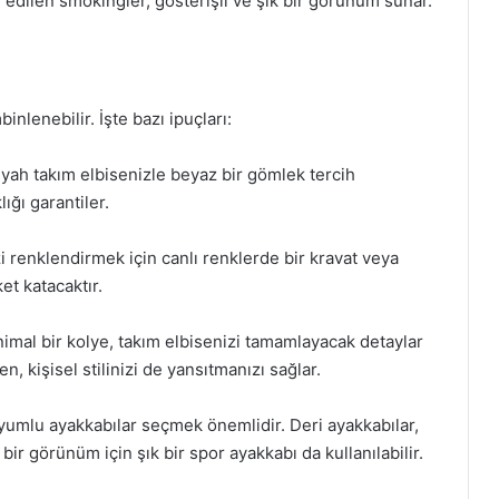
edilen smokingler, gösterişli ve şık bir görünüm sunar.
nlenebilir. İşte bazı ipuçları:
yah takım elbisenizle beyaz bir gömlek tercih
lığı garantiler.
i renklendirmek için canlı renklerde bir kravat veya
et katacaktır.
nimal bir kolye, takım elbisenizi tamamlayacak detaylar
ken, kişisel stilinizi de yansıtmanızı sağlar.
uyumlu ayakkabılar seçmek önemlidir. Deri ayakkabılar,
 bir görünüm için şık bir spor ayakkabı da kullanılabilir.