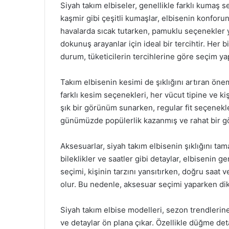
Siyah takım elbiseler, genellikle farklı kumaş s
kaşmir gibi çeşitli kumaşlar, elbisenin konfor
havalarda sıcak tutarken, pamuklu seçenekler ya
dokunuş arayanlar için ideal bir tercihtir. Her
durum, tüketicilerin tercihlerine göre seçim yap
Takım elbisenin kesimi de şıklığını artıran öneml
farklı kesim seçenekleri, her vücut tipine ve ki
şık bir görünüm sunarken, regular fit seçenekl
günümüzde popülerlik kazanmış ve rahat bir gö
Aksesuarlar, siyah takım elbisenin şıklığını tam
bileklikler ve saatler gibi detaylar, elbisenin g
seçimi, kişinin tarzını yansıtırken, doğru sa
olur. Bu nedenle, aksesuar seçimi yaparken dik
Siyah takım elbise modelleri, sezon trendlerine g
ve detaylar ön plana çıkar. Özellikle düğme deta