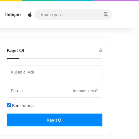
Sitemap
Arama
İletişim
yap
...
Kayıt Ol
Unuttunuz mu?
Beni hatırla
Kayıt Ol