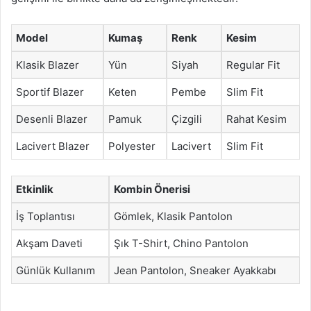
Model
Kumaş
Renk
Kesim
Klasik Blazer
Yün
Siyah
Regular Fit
Sportif Blazer
Keten
Pembe
Slim Fit
Desenli Blazer
Pamuk
Çizgili
Rahat Kesim
Lacivert Blazer
Polyester
Lacivert
Slim Fit
Etkinlik
Kombin Önerisi
İş Toplantısı
Gömlek, Klasik Pantolon
Akşam Daveti
Şık T-Shirt, Chino Pantolon
Günlük Kullanım
Jean Pantolon, Sneaker Ayakkabı