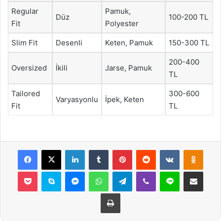
Regular
Pamuk,
Düz
100-200 TL
Fit
Polyester
Slim Fit
Desenli
Keten, Pamuk
150-300 TL
200-400
Oversized
İkili
Jarse, Pamuk
TL
Tailored
300-600
Varyasyonlu
İpek, Keten
Fit
TL
Facebook
X
LinkedIn
Tumblr
Pinterest
Reddit
VKontakte
Odnok
Pocket
Skype
Messenger
WhatsApp
Telegram
Viber
Line
E-Posta ile payla
Yazdır