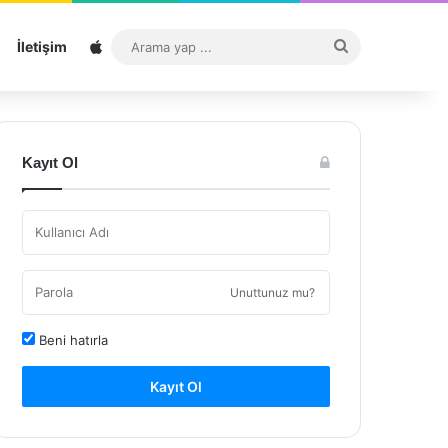
Sitemap
Arama
İletişim
yap
...
Kayıt Ol
Unuttunuz mu?
Beni hatırla
Kayıt Ol