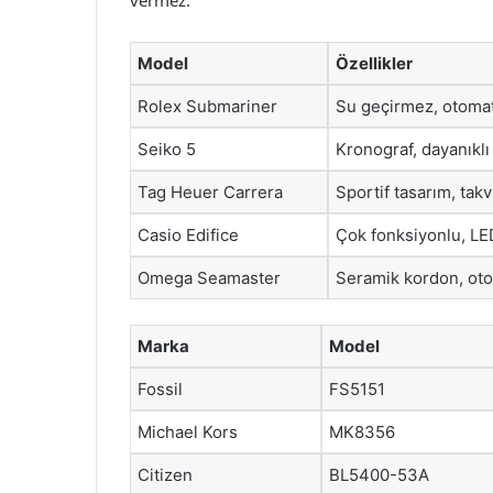
vermez.
Model
Özellikler
Rolex Submariner
Su geçirmez, otoma
Seiko 5
Kronograf, dayanıkl
Tag Heuer Carrera
Sportif tasarım, takv
Casio Edifice
Çok fonksiyonlu, LE
Omega Seamaster
Seramik kordon, ot
Marka
Model
Fossil
FS5151
Michael Kors
MK8356
Citizen
BL5400-53A