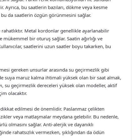
ir. Ayrıca, bu saatlerin bazıları, dökme veya kesme
ir, bu da saatlerin özgün görünmesini sağlar.
rahatlıktır. Metal kordonlar genellikle ayarlanabilir
kte mükemmel bir oturuş sağlar. Saatin ağırlığı ve
lanıcılar, saatlerini uzun saatler boyu takarken, bu
lmesi gereken unsurlar arasında su geçirmezlik gibi
nde suya maruz kalma ihtimali yüksek olan bir saat almak,
, su geçirmezlik dereceleri yüksek olan modeller, aktif
çim olacaktır.
dikkat edilmesi de önemlidir. Paslanmaz çelikten
izikler veya matlaşmalar meydana gelebilir. Bu nedenle,
ü olmasını sağlar. Anti-alerjik ve dayanıklı
iğinde rahatsızlık vermezken, şıklığından da ödün