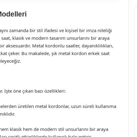
odelleri
nı zamanda bir stil ifadesi ve kişisel bir imza niteliği
on saat, klasik ve modern tasarım unsurlarını bir araya
r aksesuardır. Metal kordonlu saatler, dayanıklılıkları,
dikkat çeker. Bu makalede, şık metal kordon erkek saat
eleyeceğiz.
 İşte öne çıkan bazı özellikleri:
elerden üretilen metal kordonlar, uzun süreli kullanıma
ıklıdır.
 hem klasik hem de modern stil unsurlarını bir araya
 çeşitli etkinliklerde kullanışlı hale getirir.