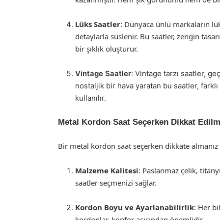
Lüks Saatler
: Dünyaca ünlü markaların lük
detaylarla süslenir. Bu saatler, zengin tasa
bir şıklık oluşturur.
Vintage Saatler
: Vintage tarzı saatler, g
nostaljik bir hava yaratan bu saatler, fark
kullanılır.
Metal Kordon Saat Seçerken Dikkat Edilm
Bir metal kordon saat seçerken dikkate almanız
Malzeme Kalitesi
: Paslanmaz çelik, titan
saatler seçmenizi sağlar.
Kordon Boyu ve Ayarlanabilirlik
: Her b
kordonlar, konfor açısından önemlidir.