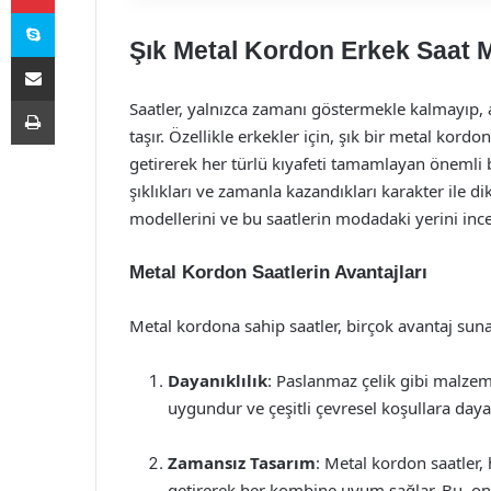
Skype
Şık Metal Kordon Erkek Saat M
E-Posta ile paylaş
Yazdır
Saatler, yalnızca zamanı göstermekle kalmayıp, ay
taşır. Özellikle erkekler için, şık bir metal kord
getirerek her türlü kıyafeti tamamlayan önemli bi
şıklıkları ve zamanla kazandıkları karakter ile 
modellerini ve bu saatlerin modadaki yerini inc
Metal Kordon Saatlerin Avantajları
Metal kordona sahip saatler, birçok avantaj sunar.
Dayanıklılık
: Paslanmaz çelik gibi malzem
uygundur ve çeşitli çevresel koşullara dayan
Zamansız Tasarım
: Metal kordon saatler,
getirerek her kombine uyum sağlar. Bu, onları