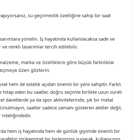
 yapıyorsanız, su geçirmezlik özelliğine sahip bir saat
asarımlara yönelin. İş hayatında kullanılacaksa sade ve
e renkli tasarımlar tercih edilebilir.
n malzeme, marka ve özelliklere göre büyük farklılıklar
seçmeye özen gösterin.
sel hem de estetik açıdan önemli bir yere sahiptir. Farklı
ine hitap eden bu saatler, doğru seçimle birlikte uzun süreli
el davetlerde ya da spor aktivitelerinde, şık bir metal
. Unutmayın, saatler sadece zamanı gösteren aletler değil,
 niteliğindedir.
larda hem iş hayatında hem de günlük giyimde önemli bir
e zarafetin mükemmel bir birleşimini sunarak, kullanıcının