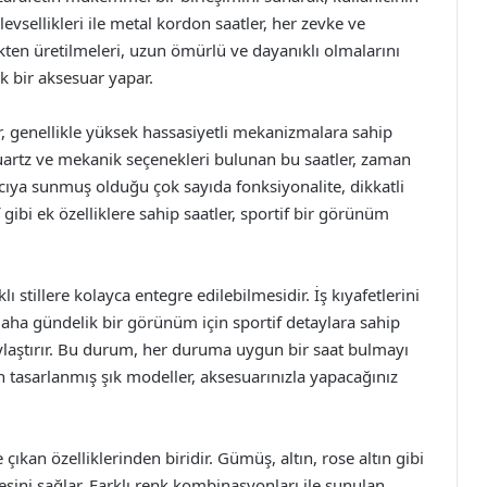
levsellikleri ile metal kordon saatler, her zevke ve
ikten üretilmeleri, uzun ömürlü ve dayanıklı olmalarını
ek bir aksesuar yapar.
r, genellikle yüksek hassasiyetli mekanizmalara sahip
Quartz ve mekanik seçenekleri bulunan bu saatler, zaman
cıya sunmuş olduğu çok sayıda fonksiyonalite, dikkatli
 gibi ek özelliklere sahip saatler, sportif bir görünüm
lı stillere kolayca entegre edilebilmesidir. İş kıyafetlerini
aha gündelik bir görünüm için sportif detaylara sahip
aylaştırır. Bu durum, her duruma uygun bir saat bulmayı
çin tasarlanmış şık modeller, aksesuarınızla yapacağınız
çıkan özelliklerinden biridir. Gümüş, altın, rose altın gibi
mesini sağlar. Farklı renk kombinasyonları ile sunulan