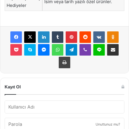
İsim veya tarih yazılı özel ürünler.
Hediyeler
Facebook
X
LinkedIn
Tumblr
Pinterest
Reddit
VKontakte
Odnok
Pocket
Skype
Messenger
WhatsApp
Telegram
Viber
Line
E-Posta ile payla
Yazdır
Kayıt Ol
Unuttunuz mu?