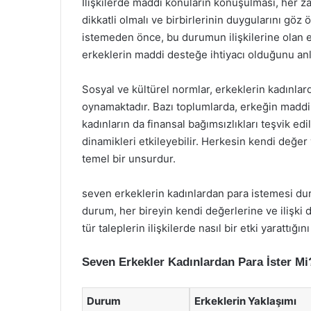
İlişkilerde maddi konuların konuşulması, her zam
dikkatli olmalı ve birbirlerinin duygularını gö
istemeden önce, bu durumun ilişkilerine olan et
erkeklerin maddi desteğe ihtiyacı olduğunu anl
Sosyal ve kültürel normlar, erkeklerin kadınla
oynamaktadır. Bazı toplumlarda, erkeğin maddi 
kadınların da finansal bağımsızlıkları teşvik edilm
dinamikleri etkileyebilir. Herkesin kendi değer ya
temel bir unsurdur.
seven erkeklerin kadınlardan para istemesi durum
durum, her bireyin kendi değerlerine ve ilişki 
tür taleplerin ilişkilerde nasıl bir etki yarattığı
Seven Erkekler Kadınlardan Para İster Mi
Durum
Erkeklerin Yaklaşımı