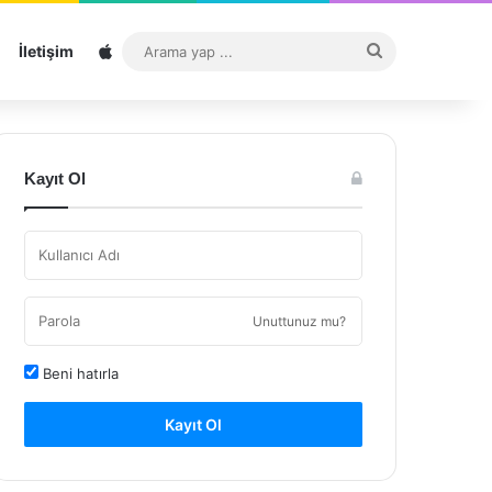
Sitemap
Arama
İletişim
yap
...
Kayıt Ol
Unuttunuz mu?
Beni hatırla
Kayıt Ol