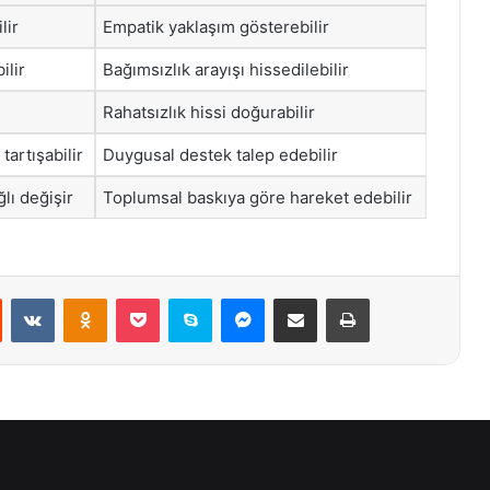
lir
Empatik yaklaşım gösterebilir
ilir
Bağımsızlık arayışı hissedilebilir
Rahatsızlık hissi doğurabilir
tartışabilir
Duygusal destek talep edebilir
lı değişir
Toplumsal baskıya göre hareket edebilir
st
Reddit
VKontakte
Odnoklassniki
Pocket
Skype
Messenger
E-Posta ile paylaş
Yazdır