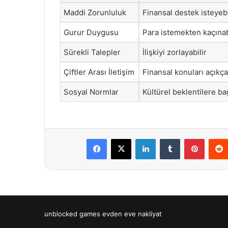
Maddi Zorunluluk
Finansal destek isteyebi
Gurur Duygusu
Para istemekten kaçınab
Sürekli Talepler
İlişkiyi zorlayabilir
Çiftler Arası İletişim
Finansal konuları açıkça 
Sosyal Normlar
Kültürel beklentilere bağ
Facebook
X
LinkedIn
Tumblr
Pintere
unblocked games
evden eve nakliyat