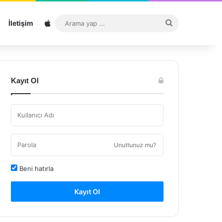
Sitemap
Arama
İletişim
yap
...
Kayıt Ol
Unuttunuz mu?
Beni hatırla
Kayıt Ol