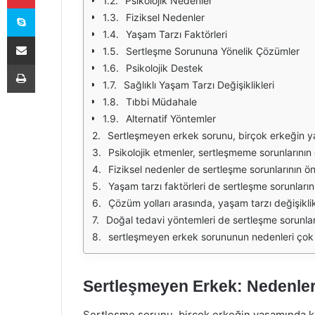
Psikolojik Nedenler
Skype
Fiziksel Nedenler
Yaşam Tarzı Faktörleri
E-Posta ile paylaş
Sertleşme Sorununa Yönelik Çözümler
Yazdır
Psikolojik Destek
Sağlıklı Yaşam Tarzı Değişiklikleri
Tıbbi Müdahale
Alternatif Yöntemler
Sertleşmeyen erkek sorunu, birçok erkeğin yaşamında karşılaştığı hassas bir durumdur. Bu durum, psikolojik veya fiziksel nedenlerden kaynaklanabilir. Sertleşme sorunları, cinsel ilişki sırasında ereksiyon eld
Psikolojik etmenler, sertleşmeme sorunlarının en yaygın nedenleri arasında yer almaktadır. Stres, anksiyete, depresyon gibi psikolojik durumlar, cinsel isteksizlik ve ereksiyon g
Fiziksel nedenler de sertleşme sorunlarının önemli bir kısmını oluşturur. Diyabet, hipertansiyon, kalp hastalıkları gibi kronik sağlık problemleri, kan akışını etkileyerek ereksi
Yaşam tarzı faktörleri de sertleşme sorunlarını etkileyen önemli unsurlardandır. Aşırı alkol tüketimi, sigara içme, yetersiz fiziksel aktivite ve sağlıksız beslenme, cinsel sağlığı o
Çözüm yolları arasında, yaşam tarzı değişiklikleri, psikoterapi, ilaç tedavisi ve alternatif tedavi yöntemleri bulunmaktadır. Psikoterapi, özellikle psikolojik kökenli sorunla
Doğal tedavi yöntemleri de sertleşme sorunlarının çözümünde etkili olabilir. Bitkisel takviyeler ve doğal ürünler, bazı erkekler için olumlu sonuçlar verebilir. An
sertleşmeyen erkek sorununun nedenleri çok çeşitli olabilir ve her birey için farklılık gösterebilir. Önemli olan, bu sorunun üstesinden gelmek için ger
Sertleşmeyen Erkek: Nedenler
Sertleşme sorunu, birçok erkeğin yaşamında ka