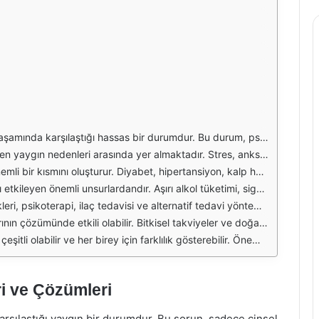
e edememe veya sürdürmede zorluk çekme şeklinde kendini gösterir. Bu durum, erkeğin özgüvenini etkileyebilir ve ilişkilerde sorunlara yol açabilir. Sorunun çözümü için öncelikle nedenlerin araştırılması ve uygun tedavi yöntemlerinin uygulanması gerekmektedir.
üçlüğüne yol açabilir. Özellikle toplumsal baskılar, performans kaygısı ve önceki olumsuz deneyimler, psikolojik kökenli sertleşme sorunlarını tetikleyebilir. Bu durumda, profesyonel bir terapistin desteği büyük önem taşır.
yon sorunlarına yol açabilir. Ayrıca, bazı ilaçların yan etkileri de sertleşmeyi olumsuz etkileyebilir. Bu nedenle, herhangi bir sağlık problemi veya ilaç kullanımı söz konusu olduğunda, bir doktora danışmak önemlidir.
lumsuz yönde etkileyebilir. Bu alışkanlıklardan uzak durmak ve sağlıklı bir yaşam sürmek, sertleşme sorunlarını azaltmaya yardımcı olabilir. Düzenli egzersiz yapmak, hem fiziksel hem de psikolojik açıdan fayda sağlayacaktır.
r için etkili bir yöntemdir. Bireysel ya da çift terapisi, iletişimi güçlendirir ve sorunların üstesinden gelinmesine yardımcı olur. Ayrıca, bazı durumlarda doktor tarafından önerilen ilaçlar da fayda sağlayabilir.
cak bu tür ürünlerin kullanımı öncesinde mutlaka bir uzmana danışılması gerekmektedir. Ayrıca, stres yönetimi teknikleri, meditasyon ve yoga gibi yöntemler de cinsel sağlığı olumlu yönde etkileyebilir.
ekli adımları atmaktır. Hem fiziksel hem de psikolojik açıdan sağlıklı bir yaşam tarzı sürdürmek, bu tür sorunların önüne geçebilir ve cinsel yaşamı daha tatmin edici hale getirebilir.
i ve Çözümleri
rşılaştığı yaygın bir durumdur. Bu sorun, sadece cinsel