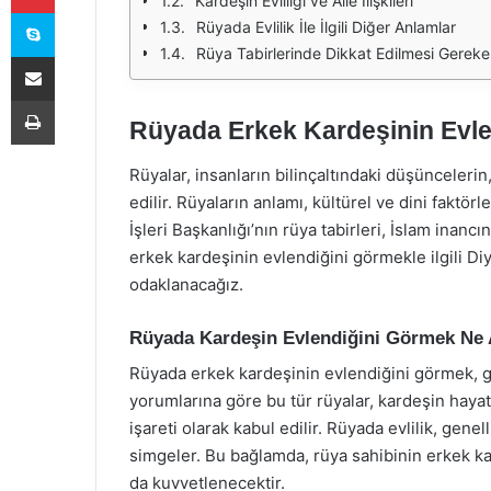
Kardeşin Evliliği ve Aile İlişkileri
Skype
Rüyada Evlilik İle İlgili Diğer Anlamlar
Rüya Tabirlerinde Dikkat Edilmesi Gereke
E-Posta ile paylaş
Yazdır
Rüyada Erkek Kardeşinin Evl
Rüyalar, insanların bilinçaltındaki düşünceleri
edilir. Rüyaların anlamı, kültürel ve dini faktörle
İşleri Başkanlığı’nın rüya tabirleri, İslam inan
erkek kardeşinin evlendiğini görmekle ilgili Di
odaklanacağız.
Rüyada Kardeşin Evlendiğini Görmek Ne 
Rüyada erkek kardeşinin evlendiğini görmek, gen
yorumlarına göre bu tür rüyalar, kardeşin haya
işareti olarak kabul edilir. Rüyada evlilik, genel
simgeler. Bu bağlamda, rüya sahibinin erkek kar
da kuvvetlenecektir.