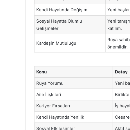
Kendi Hayatında Değişim
Yeni başlan
Sosyal Hayatta Olumlu
Yeni tanışm
Gelişmeler
katılım.
Rüya sahib
Kardeşin Mutluluğu
önemlidir.
Konu
Detay
Rüya Yorumu
Yeni ba
Aile İlişkileri
Birlikt
Kariyer Fırsatları
İş haya
Kendi Hayatında Yenilik
Cesaret
Sosyal Etkileşimler
Aktif s