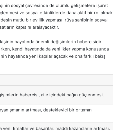
şinin sosyal çevresinde de olumlu gelişmelere işaret
üçlenmesi ve sosyal etkinliklerde daha aktif bir rol almak
ardeşin mutlu bir evlilik yapması, rüya sahibinin sosyal
atların kapısını aralayacaktır.
 kişinin hayatında önemli değişimlerin habercisidir.
irirken, kendi hayatında da yenilikler yapma konusunda
binin hayatında yeni kapılar açacak ve ona farklı bakış
şimlerin habercisi, aile içindeki bağın güçlenmesi.
ayanışmanın artması, destekleyici bir ortamın
a yeni fırsatlar ve başarılar, maddi kazançların artması.