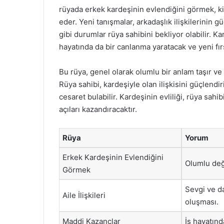
rüyada erkek kardeşinin evlendiğini görmek, ki
eder. Yeni tanışmalar, arkadaşlık ilişkilerinin g
gibi durumlar rüya sahibini bekliyor olabilir. K
hayatında da bir canlanma yaratacak ve yeni fırs
Bu rüya, genel olarak olumlu bir anlam taşır ve
Rüya sahibi, kardeşiyle olan ilişkisini güçlend
cesaret bulabilir. Kardeşinin evliliği, rüya sahi
açıları kazandıracaktır.
Rüya
Yorum
Erkek Kardeşinin Evlendiğini
Olumlu deği
Görmek
Sevgi ve d
Aile İlişkileri
oluşması.
Maddi Kazançlar
İş hayatınd