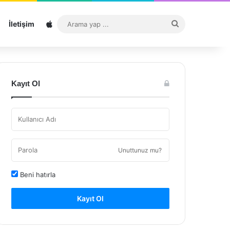
Sitemap
Arama
İletişim
yap
...
Kayıt Ol
Unuttunuz mu?
Beni hatırla
Kayıt Ol