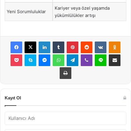
Kariyer veya özel yaşamda
Yeni Sorumluluklar
yükümlülükler artışı
Facebook
X
LinkedIn
Tumblr
Pinterest
Reddit
VKontakte
Odnok
Pocket
Skype
Messenger
WhatsApp
Telegram
Viber
Line
E-Posta ile payla
Yazdır
Kayıt Ol