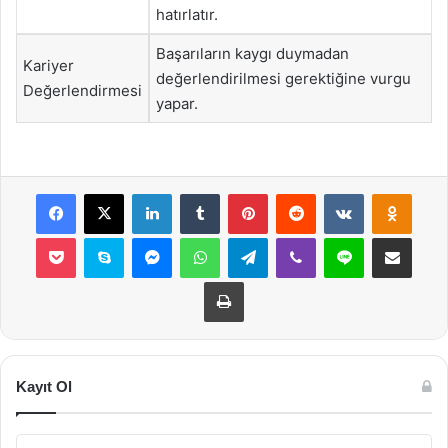
hatırlatır.
Başarıların kaygı duymadan
Kariyer
değerlendirilmesi gerektiğine vurgu
Değerlendirmesi
yapar.
Facebook
X
LinkedIn
Tumblr
Pinterest
Reddit
VKontakte
Odnok
Pocket
Skype
Messenger
WhatsApp
Telegram
Viber
Line
E-Posta ile payla
Yazdır
Kayıt Ol