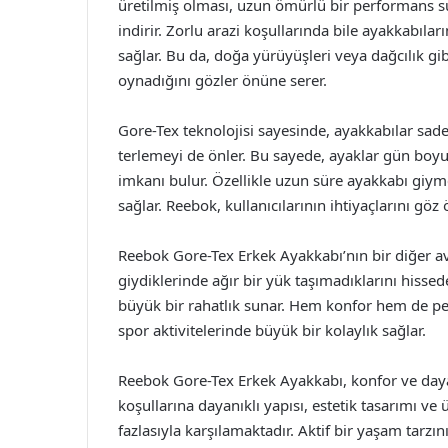
üretilmiş olması, uzun ömürlü bir performans s
indirir. Zorlu arazi koşullarında bile ayakkabılar
sağlar. Bu da, doğa yürüyüşleri veya dağcılık gib
oynadığını gözler önüne serer.
Gore-Tex teknolojisi sayesinde, ayakkabılar sa
terlemeyi de önler. Bu sayede, ayaklar gün boyu
imkanı bulur. Özellikle uzun süre ayakkabı giym
sağlar. Reebok, kullanıcılarının ihtiyaçlarını gö
Reebok Gore-Tex Erkek Ayakkabı’nın bir diğer avan
giydiklerinde ağır bir yük taşımadıklarını hisse
büyük bir rahatlık sunar. Hem konfor hem de p
spor aktivitelerinde büyük bir kolaylık sağlar.
Reebok Gore-Tex Erkek Ayakkabı, konfor ve day
koşullarına dayanıklı yapısı, estetik tasarımı ve ü
fazlasıyla karşılamaktadır. Aktif bir yaşam tarzı