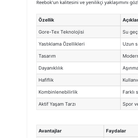
Reebok’un kalitesini ve yenilikçi yaklaşımını göz
Özellik
Açıkl
Gore-Tex Teknolojisi
Su geçi
Yastıklama Özellikleri
Uzun sü
Tasarım
Modern
Dayanıklılık
Aşınma
Hafiflik
Kullanı
Kombinlenebilirlik
Farklı 
Aktif Yaşam Tarzı
Spor ve
Avantajlar
Faydalar