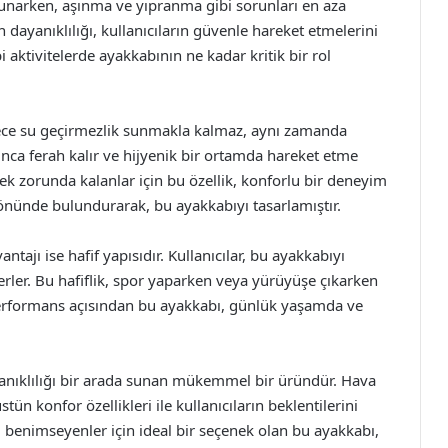
unarken, aşınma ve yıpranma gibi sorunları en aza
ın dayanıklılığı, kullanıcıların güvenle hareket etmelerini
i aktivitelerde ayakkabının ne kadar kritik bir rol
dece su geçirmezlik sunmakla kalmaz, aynı zamanda
nca ferah kalır ve hijyenik bir ortamda hareket etme
ek zorunda kalanlar için bu özellik, konforlu bir deneyim
z önünde bulundurarak, bu ayakkabıyı tasarlamıştır.
tajı ise hafif yapısıdır. Kullanıcılar, bu ayakkabıyı
derler. Bu hafiflik, spor yaparken veya yürüyüşe çıkarken
erformans açısından bu ayakkabı, günlük yaşamda ve
anıklılığı bir arada sunan mükemmel bir üründür. Hava
stün konfor özellikleri ile kullanıcıların beklentilerini
nı benimseyenler için ideal bir seçenek olan bu ayakkabı,