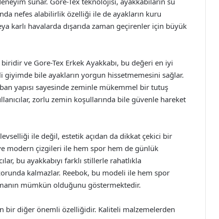
deneyim sunar. Gore-Tex teknolojisi, ayakkabıların su
 nefes alabilirlik özelliği ile de ayakların kuru
 veya karlı havalarda dışarıda zaman geçirenler için büyük
iridir ve Gore-Tex Erkek Ayakkabı, bu değeri en iyi
reli giyimde bile ayakların yorgun hissetmemesini sağlar.
taban yapısı sayesinde zeminle mükemmel bir tutuş
ullanıcılar, zorlu zemin koşullarında bile güvenle hareket
vselliği ile değil, estetik açıdan da dikkat çekici bir
i ve modern çizgileri ile hem spor hem de günlük
r, bu ayakkabıyı farklı stillerle rahatlıkla
zorunda kalmazlar. Reebok, bu modeli ile hem spor
olmanın mümkün olduğunu göstermektedir.
 bir diğer önemli özelliğidir. Kaliteli malzemelerden