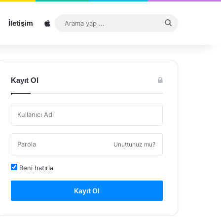
Sitemap
Arama
İletişim
yap
...
Kayıt Ol
Unuttunuz mu?
Beni hatırla
Kayıt Ol