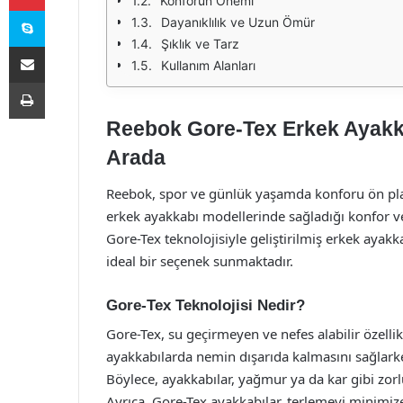
Konforun Önemi
Skype
Dayanıklılık ve Uzun Ömür
Şıklık ve Tarz
E-Posta ile paylaş
Kullanım Alanları
Yazdır
Reebok Gore-Tex Erkek Ayakkab
Arada
Reebok, spor ve günlük yaşamda konforu ön pland
erkek ayakkabı modellerinde sağladığı konfor ve
Gore-Tex teknolojisiyle geliştirilmiş erkek ayakk
ideal bir seçenek sunmaktadır.
Gore-Tex Teknolojisi Nedir?
Gore-Tex, su geçirmeyen ve nefes alabilir özellikl
ayakkabılarda nemin dışarıda kalmasını sağlark
Böylece, ayakkabılar, yağmur ya da kar gibi zorl
Ayrıca, Gore-Tex ayakkabılar, terlemeyi minimi