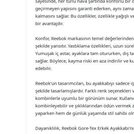
sayesinde, her türlü hava şartında konforlu bir 
geçirmeyen yapısını garanti ederken, aynı zamanda
kalmasını sağlar. Bu özellikler, özellikle yağışlı
bir avantajdır.
Konfor, Reebok markasının temel değerlerinden b
şekilde yansıtır. Yastıklama özellikleri, uzun sü
Yumuşak iç astar, ayaklara tam otururken, dış 
sağlar. Böylece, kayma riski en aza indirilir ve k
edebilir.
Reebok’un tasarımcıları, bu ayakkabıyı sadece işle
şekilde tasarlamışlardır. Farklı renk seçenekler
kombinlerle uyumlu bir görünüm sunar. Kullanıcıla
kombinleyebilir ve şıklıklarından ödün vermek 
yaparken hem de günlük yaşamda stil sahibi 
Dayanıklılık, Reebok Gore-Tex Erkek Ayakkabı’nın