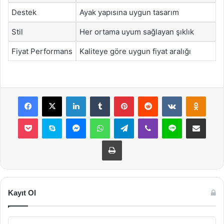
Destek
Ayak yapısına uygun tasarım
Stil
Her ortama uyum sağlayan şıklık
Fiyat Performans
Kaliteye göre uygun fiyat aralığı
Facebook
X
LinkedIn
Tumblr
Pinterest
Reddit
VKontakte
Odnok
Pocket
Skype
Messenger
WhatsApp
Telegram
Viber
Line
E-Posta ile payla
Yazdır
Kayıt Ol