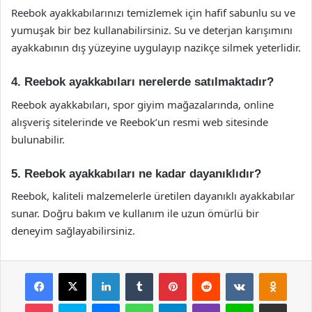
Reebok ayakkabılarınızı temizlemek için hafif sabunlu su ve
yumuşak bir bez kullanabilirsiniz. Su ve deterjan karışımını
ayakkabının dış yüzeyine uygulayıp nazikçe silmek yeterlidir.
4. Reebok ayakkabıları nerelerde satılmaktadır?
Reebok ayakkabıları, spor giyim mağazalarında, online
alışveriş sitelerinde ve Reebok’un resmi web sitesinde
bulunabilir.
5. Reebok ayakkabıları ne kadar dayanıklıdır?
Reebok, kaliteli malzemelerle üretilen dayanıklı ayakkabılar
sunar. Doğru bakım ve kullanım ile uzun ömürlü bir
deneyim sağlayabilirsiniz.
Facebook
X
LinkedIn
Tumblr
Pinterest
Reddit
VKontakte
Odnok
Pocket
Skype
Messenger
WhatsApp
Telegram
Viber
Line
E-Posta ile payla