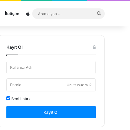
Sitemap
Arama
İletişim
yap
...
Kayıt Ol
Unuttunuz mu?
Beni hatırla
Kayıt Ol