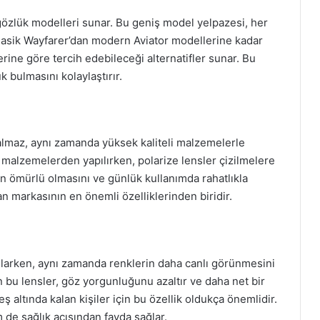
 gözlük modelleri sunar. Bu geniş model yelpazesi, her
Klasik Wayfarer’dan modern Aviator modellerine kadar
klerine göre tercih edebileceği alternatifler sunar. Bu
k bulmasını kolaylaştırır.
almaz, aynı zamanda yüksek kaliteli malzemelerle
m malzemelerden yapılırken, polarize lensler çizilmelere
zun ömürlü olmasını ve günlük kullanımda rahatlıkla
Ban markasının en önemli özelliklerinden biridir.
ağlarken, aynı zamanda renklerin daha canlı görünmesini
 bu lensler, göz yorgunluğunu azaltır ve daha net bir
 altında kalan kişiler için bu özellik oldukça önemlidir.
m de sağlık açısından fayda sağlar.