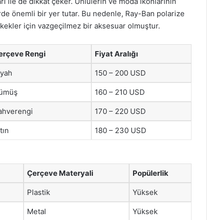
arı ile de dikkat çeker. Ünlülerin ve moda ikonlarının
türde önemli bir yer tutar. Bu nedenle, Ray-Ban polarize
rkekler için vazgeçilmez bir aksesuar olmuştur.
erçeve Rengi
Fiyat Aralığı
iyah
150 – 200 USD
ümüş
160 – 210 USD
ahverengi
170 – 220 USD
tın
180 – 230 USD
Çerçeve Materyali
Popülerlik
Plastik
Yüksek
Metal
Yüksek