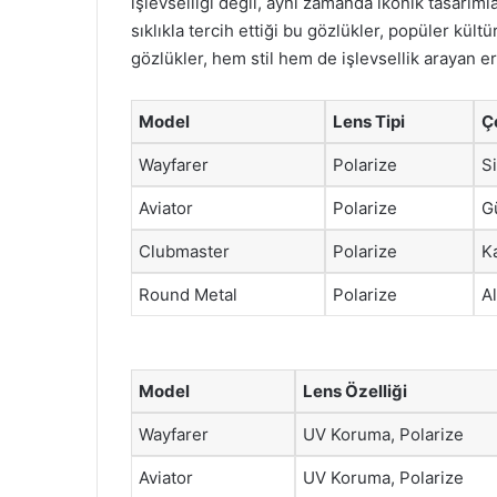
işlevselliği değil, aynı zamanda ikonik tasarıml
sıklıkla tercih ettiği bu gözlükler, popüler kül
gözlükler, hem stil hem de işlevsellik arayan e
Model
Lens Tipi
Ç
Wayfarer
Polarize
S
Aviator
Polarize
G
Clubmaster
Polarize
K
Round Metal
Polarize
Al
Model
Lens Özelliği
Wayfarer
UV Koruma, Polarize
Aviator
UV Koruma, Polarize