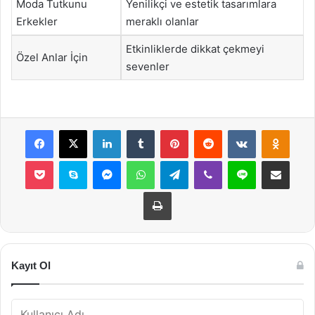
Moda Tutkunu
Yenilikçi ve estetik tasarımlara
Erkekler
meraklı olanlar
Etkinliklerde dikkat çekmeyi
Özel Anlar İçin
sevenler
Facebook
X
LinkedIn
Tumblr
Pinterest
Reddit
VKontakte
Odnok
Pocket
Skype
Messenger
WhatsApp
Telegram
Viber
Line
E-Posta ile payla
Yazdır
Kayıt Ol