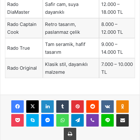
Rado
Safir cam, suya
12.000 –
DiaMaster
dayanıklı
18.000 TL
Rado Captain
Retro tasarım,
8.000 –
Cook
paslanmaz çelik
12.000 TL
Tam seramik, hafif
9.000 –
Rado True
tasarım
14.000 TL
Klasik stil, dayanıklı
7.000 – 10.000
Rado Original
malzeme
TL
Facebook
X
LinkedIn
Tumblr
Pinterest
Reddit
VKontakte
Odnok
Pocket
Skype
Messenger
WhatsApp
Telegram
Viber
Line
E-Posta ile payla
Yazdır