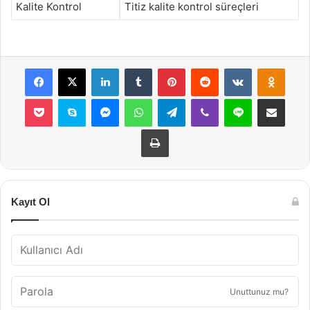
Kalite Kontrol
Titiz kalite kontrol süreçleri
Facebook
X
LinkedIn
Tumblr
Pinterest
Reddit
VKontakte
Odnok
Pocket
Skype
Messenger
WhatsApp
Telegram
Viber
Line
E-Posta ile payla
Yazdır
Kayıt Ol
Unuttunuz mu?