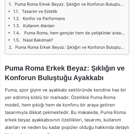
Puma Roma Erkek Beyaz: Şıklığın ve Konforun Buluştuğu Ayakkabı
Tasarım ve Estetik
Konfor ve Performans
Kullanım Alanları
Puma Roma, hem gençler hem de yetişkinler arasında geniş bir hayran kitlesine sahiptir. Bu popülaritenin arkasında, ayakkabının sunduğu konfor, şıklık ve çok yönlülük yatmaktadır. Ayrıca, markanın kalitesi ve güvenilirliği de tüketicilerin bu modeli tercih etmesinde önemli bir rol oynamaktadır. Puma'nın geçmişi ve spor dünyasındaki yeri, Roma modelinin değerini artırmaktadır. Nasıl Bakılmalı? Puma Roma erkek beyaz ayakkabının uzun ömürlü olabilmesi için doğru bakım yapılması oldukça önemlidir. İlk olarak, ayakkabıyı düzenli olarak temizlemek gerekir. Beyaz renkli ayakkabılar, kir ve lekeleri kolayca gösterebilir. Bu nedenle, nemli bir bezle silmek ya da özel ayakkabı temizleme ürünleri kullanmak faydalı olacaktır. Ayrıca, ayakkabının şeklinin bozulmaması için doğru bir şekilde saklanması da önemlidir. Puma Roma erkek beyaz ayakkabı, şıklığın ve konforun mükemmel bir birleşimini sunmaktadır. Estetik tasarımı, rahat iç yapısı ve çok yönlü kullanımı ile hem genç hem de yetişkin kullanıcılar için ideal bir seçimdir. Günlük yaşamda ve spor aktivitelerinde rahatlıkla tercih edilebilecek bu ayakkabı, moda dünyasında da kendine sağlam bir yer edinmiştir. Eğer siz de stilinize şıklık katmak ve konforlu bir ayakkabı arıyorsanız, Puma Roma’yı göz önünde bulundurmalısınız. Puma Roma Erkek Beyaz: Şıklığın ve Konforun Buluştuğu Ayakkabı Puma Roma Erkek Beyaz, hem tasarımı hem de konforuyla dikkat çeken bir spor ayakkabıdır. Modern yaşamın gereksinimlerini karşılamak için özel olarak tasarlanmış bu model, günlük kullanımda rahatlık sunarken şıklığı da elden bırakmamaktadır. Yüksek kaliteli malzemeleri sayesinde uzun ömürlü bir kullanım imkanı tanır. Ayrıca, hafif yapısı ile gün boyu ayakta kalmayı kolaylaştırır. Ayakkabının beyaz rengi, her türlü kıyafetle kombinlenebilme özelliği sunar. Spor şıklığı arayanlar için mükemmel bir tercihtir. Özellikle yaz aylarında, şort ve tişörtlerle harika bir uyum sağlar. Bununla birlikte, klasik pantolonlarla da kombinlenerek şık bir görünüm elde edilebilir. Puma Roma, zamansız tasarımı ile sezon trendlerini aşan bir modeldir. Konfor, Puma Roma'nın en önemli özelliklerinden biridir. İç tabanında kullanılan yumuşak malzeme, ayakların rahat etmesini sağlar. Ayrıca, yürüyüş esnasında darbe emme özelliği sayesinde ayak sağlığını korur. Bu özellikleriyle, hem spor yaparken hem de günlük yaşamda tercih edilebilecek ideal bir ayakkabıdır. Uzun süreli oturumlarda veya yürüyüşlerde dahi konforlu bir deneyim sunar. Puma Roma’nın tasarımında kullanılan detaylar da dikkat çekicidir. İkonik Puma logosu, ayakkabıya modern bir hava katarken, zarif dikiş detayları da estetik bir görünüm sunar. Bu tasarım unsurları, ayakkabının sadece bir spor ekipmanı değil, aynı zamanda bir stil unsuru olmasını sağlar. Sade ama şık görünümü ile her yaştan kullanıcıya hitap eder. Bu ayakkabı, kaliteli malzemeleri ve işçiliği sayesinde kullanıcılarına uzun süreli bir memnuniyet sunmaktadır. Su geçirmez özellikleri ile dış şartlara karşı dayanıklıdır. Böylece, kötü hava koşullarında bile güvenle giyilebilir. Günlük koşuşturmacada, ayakkabının sağladığı güven duygusu, kullanıcıların kendilerini iyi hissetmelerine yardımcı olur. Puma Roma Erkek Beyaz, fiyat-performans açısından da oldukça avantajlı bir seçenektir. Kaliteli bir spor ayakkabı arayanlar için uygun fiyatlı bir alternatif sunar. Uzun ömürlü yapısı ve şık tasarımı, bu modeli daha cazip hale getirir. Alırken, yalnızca bir ayakkabı değil, aynı zamanda bir yatırım yapmış olursunuz. Puma Roma Erkek Beyaz, şıklığı ve konforu bir araya getiren mükemmel bir spor ayakkabıdır. Günlük yaşamda, spor yaparken ya da sosyal ortamlarda rahatlıkla kullanılabilir. Hem estetik hem de işlevsel özellikleri ile kullanıcıların beğenisini kazanmaktadır. Bu nedenle, spor ayakkabı arayışında olanların tercih etmesi gereken bir modeldir. Özellik Açıklama Tasarım Zamansız ve modern bir görünüm Konfor Yumuşak iç taban ile uzun süreli rahatlık Malzeme Kaliteli ve dayanıklı malzemeler Renk Seçeneği Beyaz, her türlü kıyafetle uyumlu Fiyat/Performans Uygun fiyatlı, uzun ömürlü bir seçenek Avantajlar Dezavantajlar Şık tasarım Beyaz rengin kirlenme ihtimali Yüksek konfor Yoğun kullanımda aşınma riski Farklı kombin seçenekleri Yalnızca beyaz renk seçeneği mevcut
Nasıl Bakılmalı?
Puma Roma Erkek Beyaz: Şıklığın ve Konforun Buluştuğu Ayakkabı
Puma Roma Erkek Beyaz: Şıklığın ve
Konforun Buluştuğu Ayakkabı
Puma, spor giyim ve ayakkabı sektöründe kendine has bir
yer edinmiş köklü bir markadır. Özellikle Puma Roma
modeli, hem şıklığı hem de konforu bir araya getiren
tasarımıyla dikkat çekmektedir. Bu makalede, Puma Roma
erkek beyaz ayakkabısının özellikleri, tasarımı, kullanım
alanları ve neden bu kadar popüler olduğu hakkında detaylı