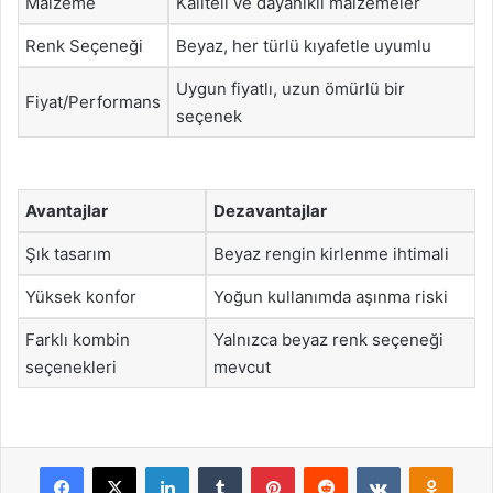
Malzeme
Kaliteli ve dayanıklı malzemeler
Renk Seçeneği
Beyaz, her türlü kıyafetle uyumlu
Uygun fiyatlı, uzun ömürlü bir
Fiyat/Performans
seçenek
Avantajlar
Dezavantajlar
Şık tasarım
Beyaz rengin kirlenme ihtimali
Yüksek konfor
Yoğun kullanımda aşınma riski
Farklı kombin
Yalnızca beyaz renk seçeneği
seçenekleri
mevcut
Facebook
X
LinkedIn
Tumblr
Pinterest
Reddit
VKontakte
Odnok