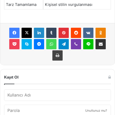
Tarz Tamamlama
Kişisel stilin vurgulanması
Facebook
X
LinkedIn
Tumblr
Pinterest
Reddit
VKontakte
Odnok
Pocket
Skype
Messenger
WhatsApp
Telegram
Viber
Line
E-Posta ile payla
Yazdır
Kayıt Ol
Unuttunuz mu?