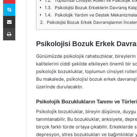
Toplumsal Cinsiyet Rolleri ve Psikolojik Etk
Skype
Psikolojisi Bozuk Erkeklerin Davranış Kalıp
Psikolojik Yardım ve Destek Mekanizmala
E-Posta ile paylaş
Psikolojisi Bozuk Erkek Davranışlarının İncel
Yazdır
Psikolojisi Bozuk Erkek Davra
Günümüzde psikolojik rahatsızlıklar, bireylerin 
kalitelerini ciddi şekilde etkileyen önemli bir 
psikolojik bozukluklar, toplumun cinsiyet rollerine
Bu makalede, psikolojisi bozuk erkek davranışla
üzerinde durulacaktır.
Psikolojik Bozuklukların Tanımı ve Türler
Psikolojik bozukluklar, bireyin düşünce, duygu v
tanımlanabilir. Bu bozukluklar, anksiyete, depres
birçok farklı türde ortaya çıkabilir. Erkeklerde
depresyon, stres bozuklukları ve bağımlılıklar 