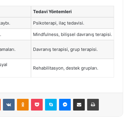
Tedavi Yöntemleri
aybı.
Psikoterapi, ilaç tedavisi.
.
Mindfulness, bilişsel davranış terapisi.
amaları.
Davranış terapisi, grup terapisi.
syal
Rehabilitasyon, destek grupları.
st
Reddit
VKontakte
Odnoklassniki
Pocket
Skype
Messenger
E-Posta ile paylaş
Yazdır