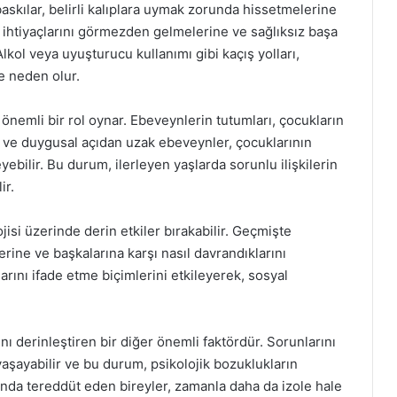
askılar, belirli kalıplara uymak zorunda hissetmelerine
l ihtiyaçlarını görmezden gelmelerine ve sağlıksız başa
Alkol veya uyuşturucu kullanımı gibi kaçış yolları,
e neden olur.
önemli bir rol oynar. Ebeveynlerin tutumları, çocukların
ter ve duygusal açıdan uzak ebeveynler, çocuklarının
eyebilir. Bu durum, ilerleyen yaşlarda sorunlu ilişkilerin
ir.
isi üzerinde derin etkiler bırakabilir. Geçmişte
rine ve başkalarına karşı nasıl davrandıklarını
larını ifade etme biçimlerini etkileyerek, sosyal
rını derinleştiren bir diğer önemli faktördür. Sorunlarını
yaşayabilir ve bu durum, psikolojik bozuklukların
nda tereddüt eden bireyler, zamanla daha da izole hale