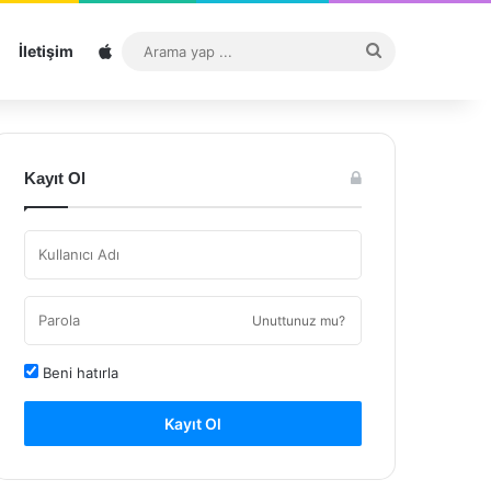
Sitemap
Arama
İletişim
yap
...
Kayıt Ol
Unuttunuz mu?
Beni hatırla
Kayıt Ol