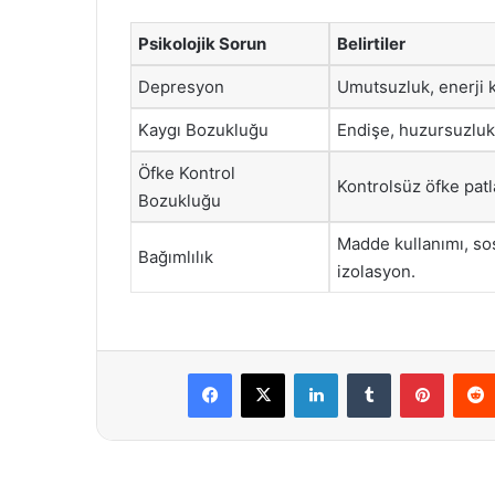
Psikolojik Sorun
Belirtiler
Depresyon
Umutsuzluk, enerji k
Kaygı Bozukluğu
Endişe, huzursuzluk
Öfke Kontrol
Kontrolsüz öfke patl
Bozukluğu
Madde kullanımı, so
Bağımlılık
izolasyon.
Facebook
X
LinkedIn
Tumblr
Pintere