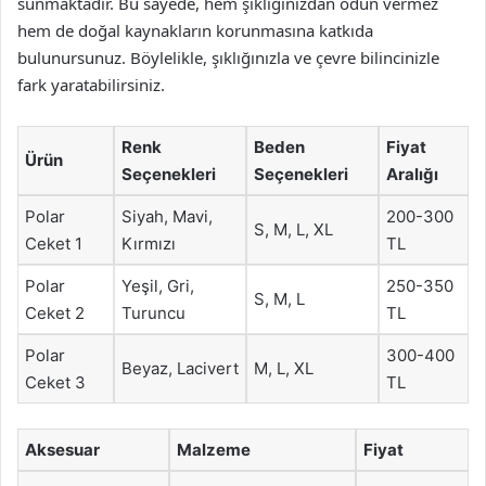
sunmaktadır. Bu sayede, hem şıklığınızdan ödün vermez
hem de doğal kaynakların korunmasına katkıda
bulunursunuz. Böylelikle, şıklığınızla ve çevre bilincinizle
fark yaratabilirsiniz.
Renk
Beden
Fiyat
Ürün
Seçenekleri
Seçenekleri
Aralığı
Polar
Siyah, Mavi,
200-300
S, M, L, XL
Ceket 1
Kırmızı
TL
Polar
Yeşil, Gri,
250-350
S, M, L
Ceket 2
Turuncu
TL
Polar
300-400
Beyaz, Lacivert
M, L, XL
Ceket 3
TL
Aksesuar
Malzeme
Fiyat