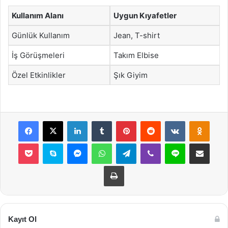
Kullanım Alanı
Uygun Kıyafetler
Günlük Kullanım
Jean, T-shirt
İş Görüşmeleri
Takım Elbise
Özel Etkinlikler
Şık Giyim
Facebook
X
LinkedIn
Tumblr
Pinterest
Reddit
VKontakte
Odnok
Pocket
Skype
Messenger
WhatsApp
Telegram
Viber
Line
E-Posta ile payla
Yazdır
Kayıt Ol