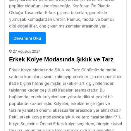
popüler olduğunu inceleyeceğiz. Konforun Ön Planda
Olduğu Tasarımlar Erkek pijama takımları, genellikle
yumuşak kumaşlardan üretilir. Pamuk, modal ve bambu
gibi doğal lifler, öne çıkan malzemeler arasında yer…
Devamını Oku
27 Ağustos 2024
Erkek Kolye Modasında Şıklık ve Tarz
Erkek Kolye Modasında Şıklık ve Tarz Günümüzde moda,
sadece kadınlarla sınırlı kalmayıp erkekler için de önemli bir
ifade biçimi haline gelmiştir. Erkekler artık giyimlerinden
takılarına kadar çeşitli stil ifadeleri aramaktadır. Bu
bağlamda, erkek kolyeleri son yıllarda dikkat çekici bir
popülarite kazanmıştır. Kolyeler, erkeklerin şıklığını ve
tarzını yansıtan önemli aksesuarlar arasında yer almaktadır.
Peki, erkek kolye modasında şıklık ve tarz nasıl sağlanır? 1.
Kolye Seçiminin Önemi Erkek kolye seçerken, bireyin kişisel
tarzına uygun bir parça tercih etmek oldukça önemlidir.