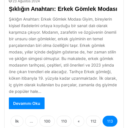
23 Ağustos 2024
Şıklığın Anahtarı: Erkek Gömlek Modası
Şıklığın Anahtarı: Erkek Gömlek Modası Giyim, bireylerin
kişisel ifadelerini ortaya koyduğu bir sanat dalı olarak
karşımıza çıkıyor. Modanın, zarafetin ve özgüvenin önemli
bir unsuru olan gömlekler, erkek giyiminin en temel
parçalarından biri olma özelliğini taşır. Erkek gömlek
modası, yıllar içinde değişim gösterse de, her zaman stilin
ve şıklığın simgesi olmuştur. Bu makalede, erkek gömlek
modasının tarihçesi, çeşitleri, stil önerileri ve 2023 yılında
öne çıkan trendleri ele alacağız. Tarihçe Erkek gömleği,
köken itibarıyla 19. yüzyıla kadar uzanmaktadır. İlk olarak,
iç giyim olarak kullanılan bu parçalar, zamanla dış giyimde
de popüler hale…
Devamını Oku
İlk
...
100
110
«
112
113