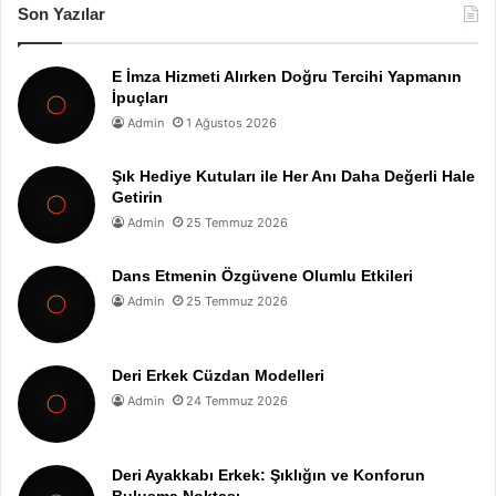
Son Yazılar
E İmza Hizmeti Alırken Doğru Tercihi Yapmanın
İpuçları
Admin
1 Ağustos 2026
Şık Hediye Kutuları ile Her Anı Daha Değerli Hale
Getirin
Admin
25 Temmuz 2026
Dans Etmenin Özgüvene Olumlu Etkileri
Admin
25 Temmuz 2026
Deri Erkek Cüzdan Modelleri
Admin
24 Temmuz 2026
Deri Ayakkabı Erkek: Şıklığın ve Konforun