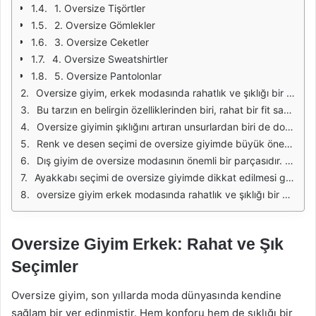
1. Oversize Tişörtler
2. Oversize Gömlekler
3. Oversize Ceketler
4. Oversize Sweatshirtler
5. Oversize Pantolonlar
Oversize giyim, erkek modasında rahatlık ve şıklığı bir araya getiren bir akım olarak son yıllarda oldukça popüler hale gelmiştir. Bu tarz, geniş kesimler ve bol kıyafetlerle rahat bir görünüm sunarken, aynı zamanda kullanıcılarına modern ve şık bir imaj yaratma fırsatı tanır. Oversize kıyafetler, günlük hayatta rahatlık arayan erkekler için mükemmel bir seçenek olmasının yanı sıra, stil sahibi görünmeyi de mümkün kılar.
Bu tarzın en belirgin özelliklerinden biri, rahat bir fit sağlamasıdır. Geniş kesimler, hareket özgürlüğü tanırken, aynı zamanda katmanlı giyim imkanı sunar. Oversize tişörtler, sweatshirtler ve ceketler, hem yaz hem de kış aylarında kombinlenebilir. Özellikle soğuk havalarda, kalın bir oversize kazakla birlikte dar bir pantolon tercih etmek, şıklığı ve rahatlığı bir arada sunar.
Oversize giyimin şıklığını artıran unsurlardan biri de doğru aksesuarları kullanmaktır. Büyük bir saat, şık bir şapka veya dikkat çekici bir çanta, oversize kıyafetlerle kombinlendiğinde görünümü tamamlar. Aksesuarlar, stilinize kendi kişisel dokunuşunuzu eklemenin yanı sıra, genel görünümün daha derli toplu ve şık olmasını sağlar.
Renk ve desen seçimi de oversize giyimde büyük önem taşır. Tek renk oversize kıyafetler, sade ve minimal bir görünüm yaratırken; desenli veya renkli seçenekler ise daha enerjik ve dikkat çekici bir stil oluşturur. Özellikle büyük grafikli tişörtler, spor bir görünüm için idealdir. Kış aylarında ise, pastel tonlarında oversize kazaklar, hem sıcak tutar hem de stil sahibi bir görünüm sunar.
Dış giyim de oversize modasının önemli bir parçasıdır. Oversize montlar ve kabanlar, soğuk havalarda sıcak kalırken, aynı zamanda şıklığı da beraberinde getirir. Bu tür dış giyim ürünleri, hem spor hem de klasik tarzlarla rahatlıkla kombinlenebilir. Özellikle, skinny jeans veya jogger pantolonlarla bir araya geldiğinde, dengeli bir görünüm elde edilir.
Ayakkabı seçimi de oversize giyimde dikkat edilmesi gereken bir diğer unsurdur. Büyük ve rahat ayakkabılar, oversize kıyafetlerle mükemmel bir uyum sağlar. Sneakers, loafers veya kalın tabanlı botlar, bu tarzın vazgeçilmez parçalarıdır. Ayakkabılar, hem rahatlık hem de şıklık açısından önemli bir rol oynar ve genel görünümü tamamlar.
oversize giyim erkek modasında rahatlık ve şıklığı bir arada sunan bir stil anlayışıdır. Doğru kombinasyonlar ve aksesuarlarla, bu tarzın sunduğu avantajlardan en iyi şekilde yararlanmak mümkündür. Rahatlık arayan erkekler için oversize giyim, hem günlük hayatta hem de özel günlerde tercih edilebilecek şık bir seçenek sunar.
Oversize Giyim Erkek: Rahat ve Şık
Seçimler
Oversize giyim, son yıllarda moda dünyasında kendine
sağlam bir yer edinmiştir. Hem konforu hem de şıklığı bir