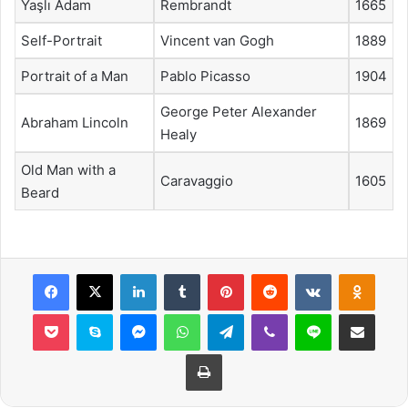
Yaşlı Adam
Rembrandt
1665
Self-Portrait
Vincent van Gogh
1889
Portrait of a Man
Pablo Picasso
1904
George Peter Alexander
Abraham Lincoln
1869
Healy
Old Man with a
Caravaggio
1605
Beard
Facebook
X
LinkedIn
Tumblr
Pinterest
Reddit
VKontakte
Odnok
Pocket
Skype
Messenger
WhatsApp
Telegram
Viber
Line
E-Posta ile payla
Yazdır