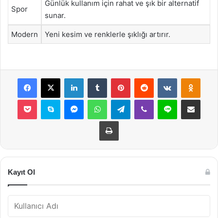
Günlük kullanım için rahat ve şık bir alternatif
Spor
sunar.
Modern
Yeni kesim ve renklerle şıklığı artırır.
Facebook
X
LinkedIn
Tumblr
Pinterest
Reddit
VKontakte
Odnok
Pocket
Skype
Messenger
WhatsApp
Telegram
Viber
Line
E-Posta ile payla
Yazdır
Kayıt Ol