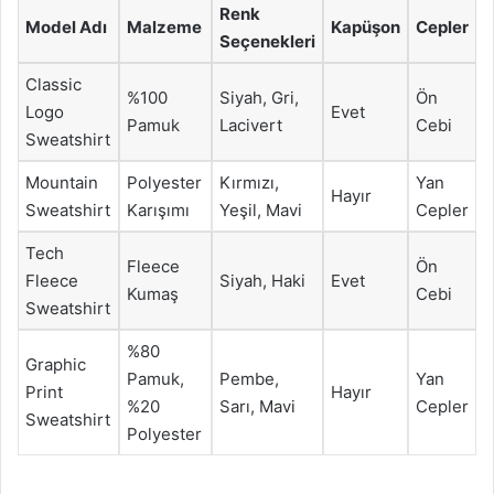
Renk
Model Adı
Malzeme
Kapüşon
Cepler
Seçenekleri
Classic
%100
Siyah, Gri,
Ön
Logo
Evet
Pamuk
Lacivert
Cebi
Sweatshirt
Mountain
Polyester
Kırmızı,
Yan
Hayır
Sweatshirt
Karışımı
Yeşil, Mavi
Cepler
Tech
Fleece
Ön
Fleece
Siyah, Haki
Evet
Kumaş
Cebi
Sweatshirt
%80
Graphic
Pamuk,
Pembe,
Yan
Print
Hayır
%20
Sarı, Mavi
Cepler
Sweatshirt
Polyester