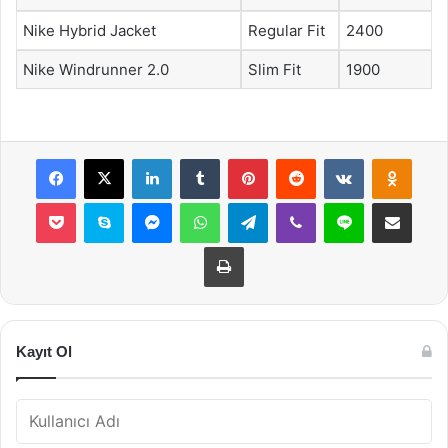
Nike Hybrid Jacket
Regular Fit
2400
Nike Windrunner 2.0
Slim Fit
1900
Facebook
X
LinkedIn
Tumblr
Pinterest
Reddit
VKontakte
Odnok
Pocket
Skype
Messenger
WhatsApp
Telegram
Viber
Line
E-Posta ile payla
Yazdır
Kayıt Ol