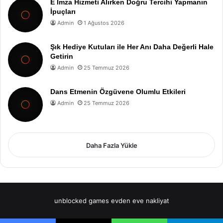
E İmza Hizmeti Alırken Doğru Tercihi Yapmanın
İpuçları
Admin
1 Ağustos 2026
Şık Hediye Kutuları ile Her Anı Daha Değerli Hale
Getirin
Admin
25 Temmuz 2026
Dans Etmenin Özgüvene Olumlu Etkileri
Admin
25 Temmuz 2026
Daha Fazla Yükle
unblocked games
evden eve nakliyat