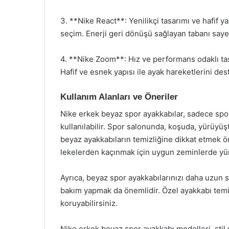
3. **Nike React**: Yenilikçi tasarımı ve hafif 
seçim. Enerji geri dönüşü sağlayan tabanı saye
4. **Nike Zoom**: Hız ve performans odaklı tasa
Hafif ve esnek yapısı ile ayak hareketlerini de
Kullanım Alanları ve Öneriler
Nike erkek beyaz spor ayakkabılar, sadece spor
kullanılabilir. Spor salonunda, koşuda, yürüyüşt
beyaz ayakkabıların temizliğine dikkat etmek ö
lekelerden kaçınmak için uygun zeminlerde yür
Ayrıca, beyaz spor ayakkabılarınızı daha uzun 
bakım yapmak da önemlidir. Özel ayakkabı temizl
koruyabilirsiniz.
Nike erkek beyaz spor ayakkabı modelleri, stil v