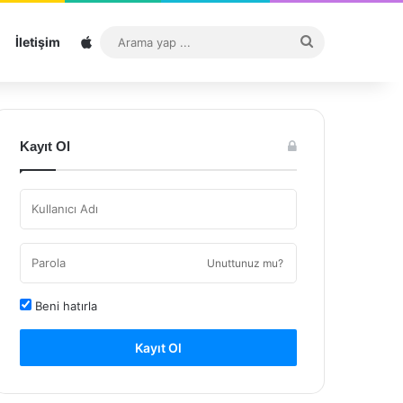
Sitemap
Arama
İletişim
yap
...
Kayıt Ol
Unuttunuz mu?
Beni hatırla
Kayıt Ol