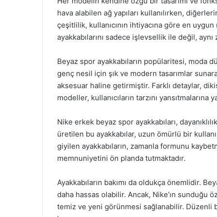
Her modelin kendine özgü bir tasarımı ve fonk
hava alabilen ağ yapıları kullanılırken, diğerler
çeşitlilik, kullanıcının ihtiyacına göre en uygu
ayakkabılarını sadece işlevsellik ile değil, ayn
Beyaz spor ayakkabıların popülaritesi, moda dü
genç nesil için şık ve modern tasarımlar sunara
aksesuar haline getirmiştir. Farklı detaylar, dik
modeller, kullanıcıların tarzını yansıtmalarına y
Nike erkek beyaz spor ayakkabıları, dayanıklılı
üretilen bu ayakkabılar, uzun ömürlü bir kullan
giyilen ayakkabıların, zamanla formunu kaybetm
memnuniyetini ön planda tutmaktadır.
Ayakkabıların bakımı da oldukça önemlidir. Beyaz
daha hassas olabilir. Ancak, Nike’ın sunduğu öz
temiz ve yeni görünmesi sağlanabilir. Düzenli