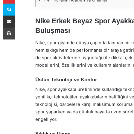
Skype
E-Posta ile paylaş
Nike Erkek Beyaz Spor Ayakka
Yazdır
Buluşması
Nike, spor giyimde dünya çapında tanınan bir m
hem şıklığı hem de performansı bir araya geti
de spor aktivitelerine uygunluğu ile dikkat çe
modellerini, özelliklerini ve kullanım alanlarını 
Üstün Teknoloji ve Konfor
Nike, spor ayakkabı üretiminde kullandığı teknol
yenilikçi teknolojiler, ayakkabıların hafifliğini 
teknolojisi, darbelere karşı maksimum koruma s
spor yaparken ya da günlük hayatta uzun süreli
engelliyor.
Şıklık ve Uyum