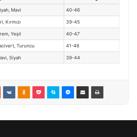
iyah, Mavi
40-46
i, Kırmızı
39-45
rem, Yeşil
40-47
acivert, Turuncu
41-46
avi, Siyah
39-44
st
Reddit
VKontakte
Odnoklassniki
Pocket
Skype
Messenger
E-Posta ile paylaş
Yazdır