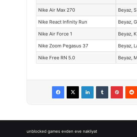
Nike Air Max 270
Beyaz, S
Nike React Infinity Run
Beyaz, Gr
Nike Air Force 1
Beyaz, K
Nike Zoom Pegasus 37
Beyaz, L
Nike Free RN 5.0
Beyaz, M
Facebook
X
LinkedIn
Tumblr
Pintere
unblocked games
evden eve nakliyat