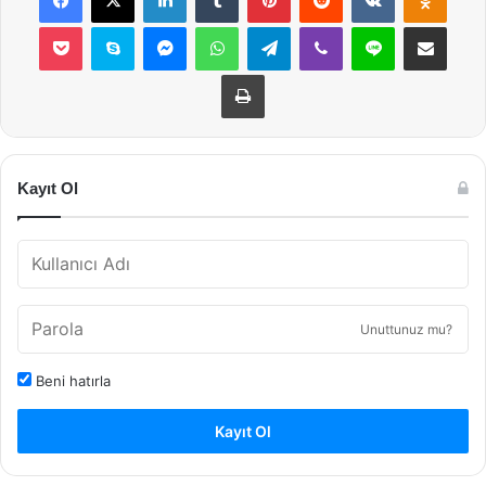
Pocket
Skype
Messenger
WhatsApp
Telegram
Viber
Line
E-Posta ile payla
Yazdır
Kayıt Ol
Unuttunuz mu?
Beni hatırla
Kayıt Ol